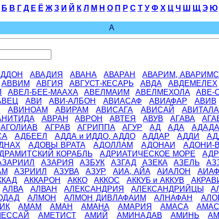
Б
В
Г
Д
Е
Ё
Ж
З
И
Й
К
Л
М
Н
О
П
Р
С
Т
У
Ф
Х
Ц
Ч
Ш
Щ
Э
Ю
А
АДДОН
АВАДИЯ
АВАНА
АВАРАН
АВАРИМ, АВАРИМС
АВВИМ
АВГИЯ
АВГУСТ-КЕСАРЬ
АВДА
АВДЕМЕЛЕХ
Л
АВЕЛ-БЕЕ-МААХА
АВЕЛМАИМ
АВЕЛМЕХОЛА
АВЕ-
АВЕЦ
АВИ
АВИ-АЛБОН
АВИАСАФ
АВИАФАР
АВИВ
В
АВИНОАМ
АВИРАМ
АВИСАГА
АВИСАЙ
АВИТАЛА
АНИТИДА
АВРАН
АВРОН
АВТЕЯ
АВУВ
АГАВА
АГА
АГОЛИАВ
АГРАВ
АГРИППА
АГУР
АД
АДА
АДАД
СА
АДБЕЕЛ
АДДА и ИДДО, АДДО
АДДАР
АДДИ
АД
ДНАХ
АДОВЫ ВРАТА
АДОЛЛАМ
АДОНАИ
АДОНИ-
ДРАМИТСКИЙ КОРАБЛЬ
АДРИАТИЧЕСКОЕ МОРЕ
АДР
АЗАРИИЛ
АЗАРИЯ
АЗБУК
АЗГАД
АЗЕКА
АЗЕЛЬ
АЗ
АМ
АЗРИИЛ
АЗУВА
АЗУР
АИА, АЙА
АИАЛОН
АИА
ККАД
АККАРОН
АККО
АККОС
АККУБ и АККУВ
АКРАВ
АЛВА
АЛВАН
АЛЕКСАНДРИЯ
АЛЕКСАНДРИЙЦЫ
А
ОДАД
АЛМОН
АЛМОН ДИВЛАФАИМ
АЛНАФАН
АЛО
ИК
АМАМ
АМАН
АМАНА
АМАРИЯ
АМАСА
АМА
МЕССАЙ
АМЕТИСТ
АМИЙ
АМИНАДАВ
АМИНЬ
А