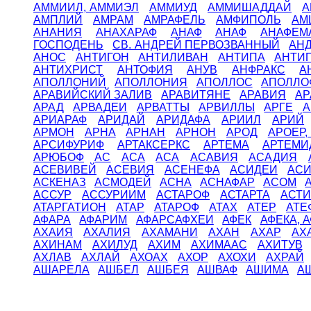
АММИИЛ, АММИЭЛ
АММИУД
АММИШАДДАЙ
А
АМПЛИЙ
АМРАМ
АМРАФЕЛЬ
АМФИПОЛЬ
АМ
АНАНИЯ
АНАХАРАФ
АНАФ
АНАФ
АНАФЕМ
ГОСПОДЕНЬ
СВ. АНДРЕЙ ПЕРВОЗВАННЫЙ
АН
АНОС
АНТИГОН
АНТИЛИВАН
АНТИПА
АНТИ
АНТИХРИСТ
АНТОФИЯ
АНУВ
АНФРАКС
А
АПОЛЛОНИЙ
АПОЛЛОНИЯ
АПОЛЛОС
АПОЛЛО
АРАВИЙСКИЙ ЗАЛИВ
АРАВИТЯНЕ
АРАВИЯ
АР
АРАД
АРВАДЕИ
АРВАТТЫ
АРВИЛЛЫ
АРГЕ
А
АРИАРАФ
АРИДАЙ
АРИДАФА
АРИИЛ
АРИЙ
АРМОН
АРНА
АРНАН
АРНОН
АРОД
АРОЕР,
АРСИФУРИФ
АРТАКСЕРКС
АРТЕМА
АРТЕМИ
АРЮБОФ
АС
АСА
АСА
АСАВИЯ
АСАДИЯ
АСЕВИВЕЙ
АСЕВИЯ
АСЕНЕФА
АСИДЕИ
АС
АСКЕНАЗ
АСМОДЕЙ
АСНА
АСНАФАР
АСОМ
АССУР
АССУРИИМ
АСТАРОФ
АСТАРТА
АСТ
АТАРГАТИОН
АТАР
АТАРОФ
АТАХ
АТЕР
АТЕ
АФАРА
АФАРИМ
АФАРСАФХЕИ
АФЕК
АФЕКА, 
АХАИЯ
АХАЛИЯ
АХАМАНИ
АХАН
АХАР
АХ
АХИНАМ
АХИЛУД
АХИМ
АХИМААС
АХИТУВ
АХЛАВ
АХЛАЙ
АХОАХ
АХОР
АХОХИ
АХРАЙ
АШАРЕЛА
АШБЕЛ
АШБЕЯ
АШВАФ
АШИМА
А