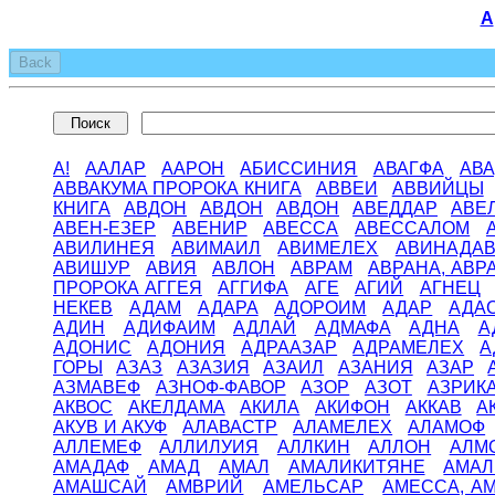
А
Back
А!
ААЛАР
ААРОН
АБИССИНИЯ
АВАГФА
АВ
АВВАКУМА ПРОРОКА КНИГА
АВВЕИ
АВВИЙЦЫ
КНИГА
АВДОН
АВДОН
АВДОН
АВЕДДАР
АВЕ
АВЕН-ЕЗЕР
АВЕНИР
АВЕССА
АВЕССАЛОМ
АВИЛИНЕЯ
АВИМАИЛ
АВИМЕЛЕХ
АВИНАДА
АВИШУР
АВИЯ
АВЛОН
АВРАМ
АВРАНА, АВР
ПРОРОКА АГГЕЯ
АГГИФА
АГЕ
АГИЙ
АГНЕЦ
НЕКЕВ
АДАМ
АДАРА
АДОРОИМ
АДАР
АДА
АДИН
АДИФАИМ
АДЛАЙ
АДМАФА
АДНА
А
АДОНИС
АДОНИЯ
АДРААЗАР
АДРАМЕЛЕХ
А
ГОРЫ
АЗАЗ
АЗАЗИЯ
АЗАИЛ
АЗАНИЯ
АЗАР
АЗМАВЕФ
АЗНОФ-ФАВОР
АЗОР
АЗОТ
АЗРИК
АКВОС
АКЕЛДАМА
АКИЛА
АКИФОН
АККАВ
А
АКУВ И АКУФ
АЛАВАСТР
АЛАМЕЛЕХ
АЛАМОФ
АЛЛЕМЕФ
АЛЛИЛУИЯ
АЛЛКИН
АЛЛОН
АЛМ
АМАДАФ
АМАД
АМАЛ
АМАЛИКИТЯНЕ
АМАЛ
АМАШСАЙ
АМВРИЙ
АМЕЛЬСАР
АМЕССА, А