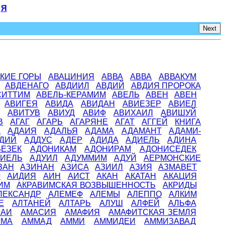
Я
Next
КИЕ ГОРЫ
АВАЦИНИЯ
АВВА
АВВА
АВВАКУМ
АВДЕНАГО
АВДИИЛ
АВДИЙ
АВДИЯ ПРОРОКА
СИТТИМ
АВЕЛЬ-КЕРАМИМ
АВЕЛЬ
АВЕН
АВЕН
АВИГЕЯ
АВИДА
АВИДАН
АВИЕЗЕР
АВИЕЛ
АВИТУВ
АВИУД
АВИФ
АВИХАИЛ
АВИШУЙ
В
АГАГ
АГАРЬ
АГАРЯНЕ
АГАТ
АГГЕЙ
КНИГА
А
АДАИЯ
АДАЛЬЯ
АДАМА
АДАМАНТ
АДАМИ-
ДИЙ
АДДУС
АДЕР
АДИДА
АДИЕЛЬ
АДИНА
ВЕЗЕК
АДОНИКАМ
АДОНИРАМ
АДОНИСЕДЕК
ИЕЛЬ
АДУИЛ
АДУММИМ
АДУЙ
АЕРМОНСКИЕ
ЗАН
АЗИНАН
АЗИСА
АЗИИЛ
АЗИЯ
АЗМАВЕТ
Ф
АИДИЯ
АИН
АИСТ
АКАН
АКАТАН
АКАЦИЯ
ИМ
АКРАВИМСКАЯ ВОЗВЫШЕННОСТЬ
АКРИДЫ
ЛЕКСАНДР
АЛЕМЕФ
АЛЕМЫ
АЛЕППО
АЛКИМ
Е
АЛТАНЕЙ
АЛТАРЬ
АЛУШ
АЛФЕЙ
АЛЬФА
САИ
АМАСИЯ
АМАФИЯ
АМАФИТСКАЯ ЗЕМЛЯ
ММА
АММАД
АММИ
АММИДЕИ
АММИЗАВАД