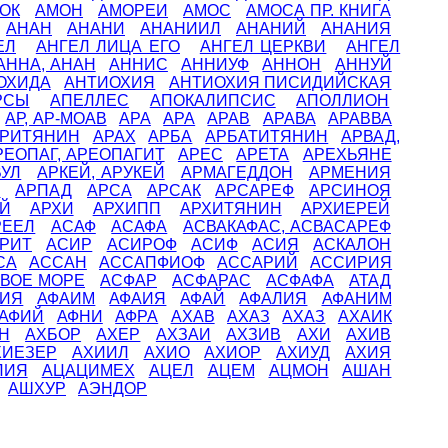
ОК
АМОН
АМОРЕИ
АМОС
АМОСА ПР. КНИГА
АНАН
АНАНИ
АНАНИИЛ
АНАНИЙ
АНАНИЯ
ЕЛ
АНГЕЛ ЛИЦА ЕГО
АНГЕЛ ЦЕРКВИ
АНГЕЛ
АННА, АНАН
АННИС
АННИУФ
АННОН
АННУЙ
ОХИДА
АНТИОХИЯ
АНТИОХИЯ ПИСИДИЙСКАЯ
РСЫ
АПЕЛЛЕС
АПОКАЛИПСИС
АПОЛЛИОН
АР, АР-МОАВ
АРА
АРА
АРАВ
АРАВА
АРАВВА
АРИТЯНИН
АРАХ
АРБА
АРБАТИТЯНИН
АРВАД,
РЕОПАГ, АРЕОПАГИТ
АРЕС
АРЕТА
АРЕХЬЯНЕ
УЛ
АРКЕЙ, АРУКЕЙ
АРМАГЕДДОН
АРМЕНИЯ
Ы
АРПАД
АРСА
АРСАК
АРСАРЕФ
АРСИНОЯ
Й
АРХИ
АРХИПП
АРХИТЯНИН
АРХИЕРЕЙ
РЕЕЛ
АСАФ
АСАФА
АСВАКАФАС, АСВАСАРЕФ
РИТ
АСИР
АСИРОФ
АСИФ
АСИЯ
АСКАЛОН
СА
АССАН
АССАПФИОФ
АССАРИЙ
АССИРИЯ
ВОЕ МОРЕ
АСФАР
АСФАРАС
АСФАФА
АТАД
РИЯ
АФАИМ
АФАИЯ
АФАЙ
АФАЛИЯ
АФАНИМ
АФИЙ
АФНИ
АФРА
АХАВ
АХАЗ
АХАЗ
АХАИК
Н
АХБОР
АХЕР
АХЗАИ
АХЗИВ
АХИ
АХИВ
ХИЕЗЕР
АХИИЛ
АХИО
АХИОР
АХИУД
АХИЯ
ЛИЯ
АЦАЦИМЕХ
АЦЕЛ
АЦЕМ
АЦМОН
АШАН
АШХУР
АЭНДОР