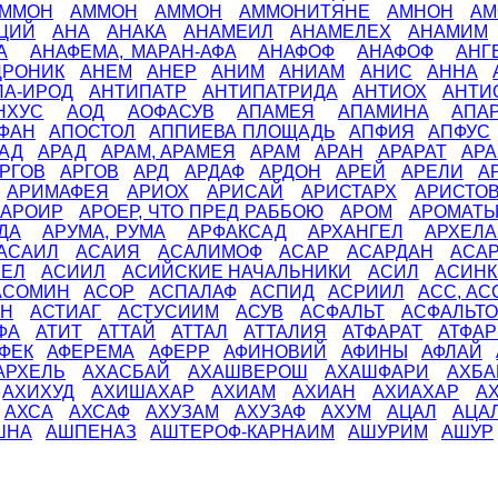
ММОН
АММОН
АММОН
АММОНИТЯНЕ
АМНОН
АМ
ЦИЙ
АНА
АНАКА
АНАМЕИЛ
АНАМЕЛЕХ
АНАМИМ
А
АНАФЕМА, МАРАН-АФА
АНАФОФ
АНАФОФ
АНГ
ДРОНИК
АНЕМ
АНЕР
АНИМ
АНИАМ
АНИС
АННА
ПА-ИРОД
АНТИПАТР
АНТИПАТРИДА
АНТИОХ
АНТИ
НХУС
АОД
АОФАСУВ
АПАМЕЯ
АПАМИНА
АПА
ФАН
АПОСТОЛ
АППИЕВА ПЛОЩАДЬ
АПФИЯ
АПФУС
АД
АРАД
АРАМ, АРАМЕЯ
АРАМ
АРАН
АРАРАТ
АР
РГОВ
АРГОВ
АРД
АРДАФ
АРДОН
АРЕЙ
АРЕЛИ
А
АРИМАФЕЯ
АРИОХ
АРИСАЙ
АРИСТАРХ
АРИСТОВ
 АРОИР
АРОЕР, ЧТО ПРЕД РАББОЮ
АРОМ
АРОМАТ
ДА
АРУМА, РУМА
АРФАКСАД
АРХАНГЕЛ
АРХЕЛА
АСАИЛ
АСАИЯ
АСАЛИМОФ
АСАР
АСАРДАН
АСА
ИЕЛ
АСИИЛ
АСИЙСКИЕ НАЧАЛЬНИКИ
АСИЛ
АСИНК
АСОМИН
АСОР
АСПАЛАФ
АСПИД
АСРИИЛ
АСС, АС
ИН
АСТИАГ
АСТУСИИМ
АСУВ
АСФАЛЬТ
АСФАЛЬТО
ФА
АТИТ
АТТАЙ
АТТАЛ
АТТАЛИЯ
АТФАРАТ
АТФА
АФЕК
АФЕРЕМА
АФЕРР
АФИНОВИЙ
АФИНЫ
АФЛАЙ
АРХЕЛЬ
АХАСБАЙ
АХАШВЕРОШ
АХАШФАРИ
АХБА
АХИХУД
АХИШАХАР
АХИАМ
АХИАН
АХИАХАР
А
АХСА
АХСАФ
АХУЗАМ
АХУЗАФ
АХУМ
АЦАЛ
АЦА
ШНА
АШПЕНАЗ
АШТЕРОФ-КАРНАИМ
АШУРИМ
АШУР