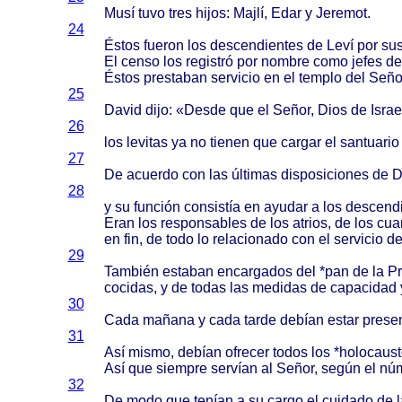
Musí
tuvo
tres
hijos
:
Majlí
,
Edar
y
Jeremot
.
24
Éstos
fueron
los
descendientes
de
Leví
por su
El
censo
los
registró
por
nombre
como
jefes
de
Éstos
prestaban
servicio
en el
templo
del
Seño
25
David
dijo
: «
Desde
que el
Señor
,
Dios
de
Israe
26
los
levitas
ya no
tienen
que
cargar
el
santuario
27
De
acuerdo
con las
últimas
disposiciones
de
D
28
y su
función
consistía
en
ayudar
a los
descend
Eran
los
responsables
de los
atrios
, de los
cua
en fin, de
todo
lo
relacionado
con el
servicio
de
29
También
estaban
encargados
del *pan de la
Pr
cocidas
, y de
todas
las
medidas
de
capacidad
30
Cada
mañana
y
cada
tarde
debían
estar
prese
31
Así
mismo
,
debían
ofrecer
todos
los *
holocaust
Así
que
siempre
servían
al
Señor
,
según
el
nú
32
De
modo
que
tenían
a su
cargo
el
cuidado
de l