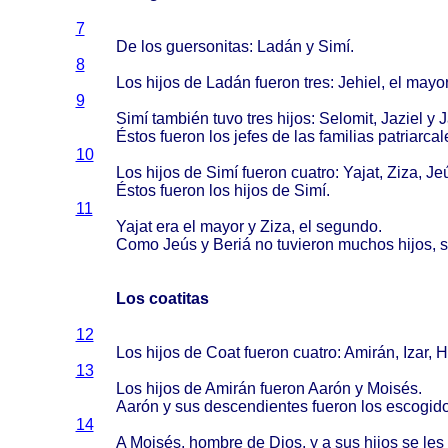
7
De los
guersonitas
:
Ladán
y
Simí
.
8
Los
hijos
de
Ladán
fueron
tres
:
Jehiel
, el
mayo
9
Simí
también
tuvo
tres
hijos
:
Selomit
,
Jaziel
y
J
Éstos
fueron
los
jefes
de las
familias
patriarcal
10
Los
hijos
de
Simí
fueron
cuatro
:
Yajat
,
Ziza
,
Je
Éstos
fueron
los
hijos
de
Simí
.
11
Yajat
era el
mayor
y
Ziza
, el
segundo
.
Como
Jeús
y
Beriá
no
tuvieron
muchos
hijos
, 
Los coatitas
12
Los
hijos
de
Coat
fueron
cuatro
:
Amirán
,
Izar
,
H
13
Los
hijos
de
Amirán
fueron
Aarón
y
Moisés
.
Aarón
y sus
descendientes
fueron
los
escogid
14
A
Moisés
,
hombre
de
Dios
, y a sus
hijos
se les