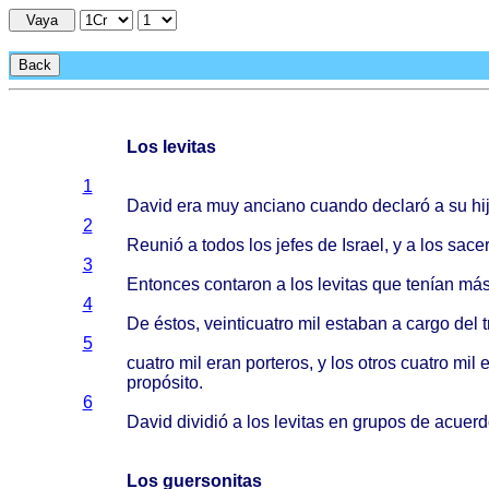
Vaya
Back
Los levitas
1
David
era muy
anciano
cuando
declaró
a su
hi
2
Reunió
a
todos
los
jefes
de
Israel
, y a los
sace
3
Entonces
contaron
a los
levitas
que
tenían
má
4
De
éstos
,
veinticuatro
mil
estaban
a
cargo
del
5
cuatro
mil
eran
porteros
, y los
otros
cuatro
mil
e
propósito
.
6
David
dividió
a los
levitas
en
grupos
de
acuerd
Los guersonitas