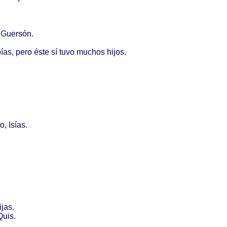
e
Guersón
.
ías
,
pero
éste
sí
tuvo
muchos
hijos
.
o
,
Isías
.
ijas
.
Quis
.