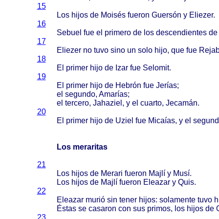
15
Los
hijos
de
Moisés
fueron
Guersón
y
Eliezer
.
16
Sebuel
fue el
primero
de los
descendientes
d
17
Eliezer
no
tuvo
sino
un
solo
hijo
, que fue
Rejab
18
El
primer
hijo
de
Izar
fue
Selomit
.
19
El
primer
hijo
de
Hebrón
fue
Jerías
;
el
segundo
,
Amarías
;
el
tercero
,
Jahaziel
, y el
cuarto
,
Jecamán
.
20
El
primer
hijo
de
Uziel
fue
Micaías
, y el
segund
Los meraritas
21
Los
hijos
de
Merari
fueron
Majlí
y
Musí
.
Los
hijos
de
Majlí
fueron
Eleazar
y
Quis
.
22
Eleazar
murió
sin
tener
hijos
:
solamente
tuvo
h
Éstas
se
casaron
con sus
primos
, los
hijos
de
23