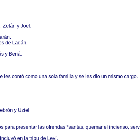
r
,
Zetán
y
Joel
.
arán
.
es
de
Ladán
.
ús
y
Beriá
.
se les
contó
como
una
sola
familia
y se les dio un
mismo
cargo
.
ebrón
y
Uziel
.
os
para
presentar
las
ofrendas
*
santas
,
quemar
el
incienso
,
serv
incluyó
en la
tribu
de
Leví
.