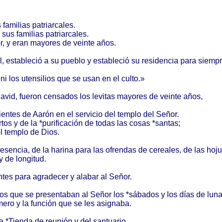
s
familias
patriarcales
.
 sus
familias
patriarcales
.
r
, y
eran
mayores
de
veinte
años
.
l
,
estableció
a su
pueblo
y
estableció
su
residencia
para
siemp
ni los
utensilios
que se
usan
en el
culto
.»
avid
,
fueron
censados
los
levitas
mayores
de
veinte
años
,
ientes
de
Aarón
en el
servicio
del
templo
del
Señor
.
rtos
y de la *
purificación
de
todas
las
cosas
*
santas
;
l
templo
de
Dios
.
esencia
, de la
harina
para
las
ofrendas
de
cereales
, de las
hoju
y de
longitud
.
ntes
para
agradecer
y
alabar
al
Señor
.
os
que se
presentaban
al
Señor
los *
sábados
y los
días
de
lun
mero
y la
función
que se les
asignaba
.
a *
Tienda
de
reunión
y del
santuario
.