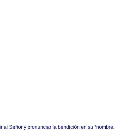
ir
al
Señor
y
pronunciar
la
bendición
en su *
nombre
.