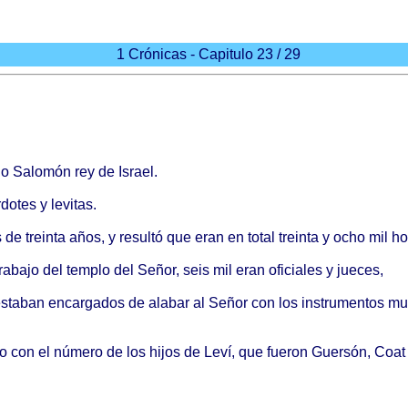
1 Crónicas - Capitulo 23 / 29
jo
Salomón
rey de
Israel
.
rdotes
y
levitas
.
s
de
treinta
años
, y
resultó
que
eran
en
total
treinta
y
ocho
mil
ho
trabajo
del
templo
del
Señor
,
seis
mil
eran
oficiales
y
jueces
,
staban
encargados
de
alabar
al
Señor
con los
instrumentos
mu
o
con el
número
de los
hijos
de
Leví
, que
fueron
Guersón
,
Coat