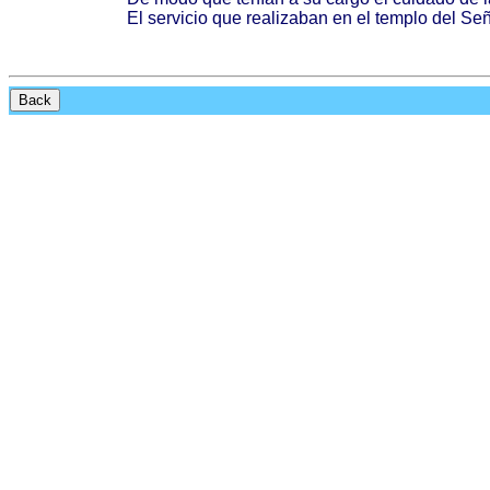
El
servicio
que
realizaban
en el
templo
del
Señ
Back