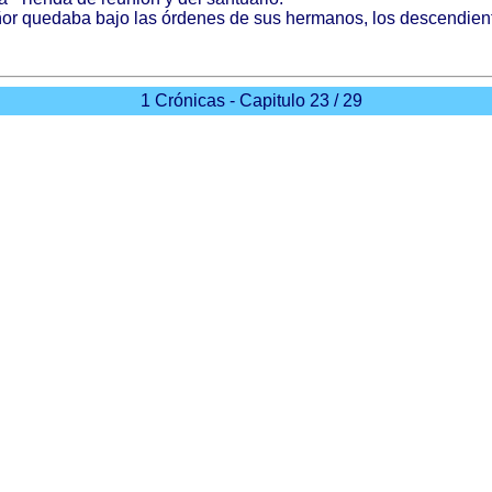
or
quedaba
bajo
las
órdenes
de sus
hermanos
, los
descendien
1 Crónicas - Capitulo 23 / 29