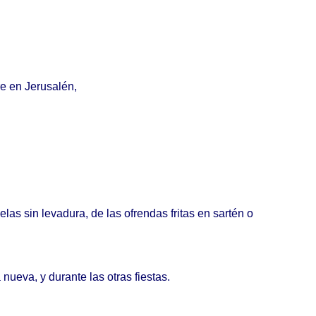
re
en
Jerusalén
,
elas
sin
levadura
, de las
ofrendas
fritas
en
sartén
o
a
nueva
, y
durante
las
otras
fiestas
.