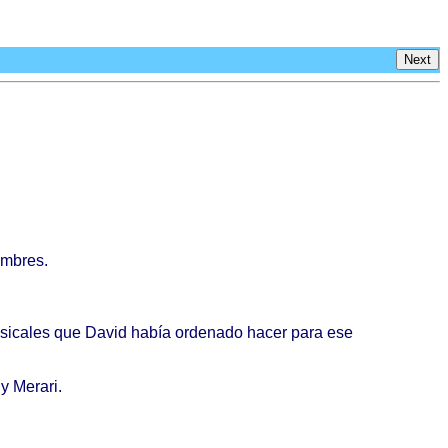
Next
mbres
.
sicales
que
David
había
ordenado
hacer
para
ese
y
Merari
.