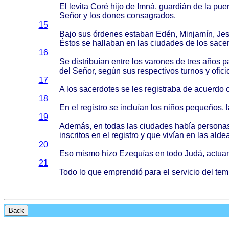
El
levita
Coré
hijo
de
Imná
,
guardián
de la
puer
Señor
y los
dones
consagrados
.
15
Bajo
sus
órdenes
estaban
Edén
,
Minjamín
,
Je
Éstos
se
hallaban
en las
ciudades
de los
sace
16
Se
distribuían
entre
los
varones
de
tres
años
p
del
Señor
,
según
sus
respectivos
turnos
y
ofici
17
A los
sacerdotes
se les
registraba
de
acuerdo
c
18
En el
registro
se
incluían
los
niños
pequeños
, 
19
Además
, en
todas
las
ciudades
había
persona
inscritos
en el
registro
y que
vivían
en las
alde
20
Eso
mismo
hizo
Ezequías
en
todo
Judá
,
actua
21
Todo
lo que
emprendió
para
el
servicio
del
tem
Back