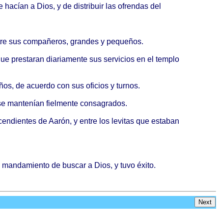
se
hacían
a
Dios
, y de
distribuir
las
ofrendas
del
re
sus
compañeros
,
grandes
y
pequeños
.
que
prestaran
diariamente
sus
servicios
en el
templo
ños
, de
acuerdo
con sus
oficios
y
turnos
.
se
mantenían
fielmente
consagrados
.
cendientes
de
Aarón
, y
entre
los
levitas
que
estaban
l
mandamiento
de
buscar
a
Dios
, y
tuvo
éxito
.
Next