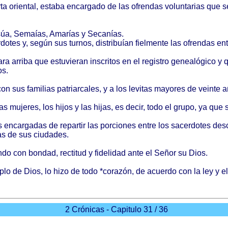
ta
oriental
,
estaba
encargado
de las
ofrendas
voluntarias
que 
súa
,
Semaías
,
Amarías
y
Secanías
.
rdotes
y,
según
sus
turnos
,
distribuían
fielmente
las
ofrendas
ent
ara
arriba
que
estuvieran
inscritos
en el
registro
genealógico
y 
os
.
on sus
familias
patriarcales
, y a los
levitas
mayores
de
veinte
a
las
mujeres
, los
hijos
y las
hijas
, es
decir
,
todo
el
grupo
, ya que 
s
encargadas
de
repartir
las
porciones
entre
los
sacerdotes
des
as
de sus
ciudades
.
ndo
con
bondad
,
rectitud
y
fidelidad
ante
el
Señor
su
Dios
.
plo
de
Dios
, lo
hizo
de
todo
*
corazón
, de
acuerdo
con la ley y e
2 Crónicas - Capitulo 31 / 36