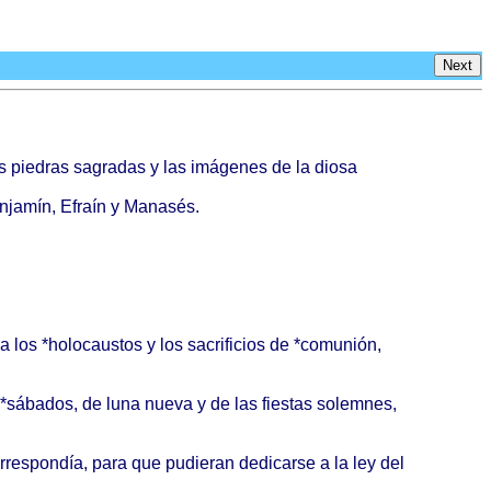
Next
s
piedras
sagradas
y las
imágenes
de la
diosa
njamín
,
Efraín
y
Manasés
.
ra
los *
holocaustos
y los
sacrificios
de *
comunión
,
*
sábados
, de
luna
nueva
y de las
fiestas
solemnes
,
rrespondía
,
para
que
pudieran
dedicarse
a la ley del