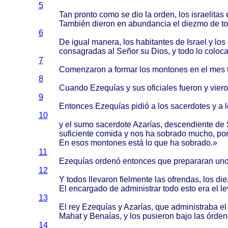
5
Tan
pronto
como
se dio la
orden
, los
israelitas
También
dieron
en
abundancia
el
diezmo
de
t
6
De
igual
manera
, los
habitantes
de
Israel
y los
consagradas
al
Señor
su
Dios
, y
todo
lo
coloc
7
Comenzaron
a
formar
los
montones
en el mes
8
Cuando
Ezequías
y sus
oficiales
fueron
y
vier
9
Entonces
Ezequías
pidió
a los
sacerdotes
y a 
10
y el
sumo
sacerdote
Azarías
,
descendiente
de
suficiente
comida
y nos ha
sobrado
mucho
,
po
En
esos
montones
está
lo que ha
sobrado
.»
11
Ezequías
ordenó
entonces
que
prepararan
un
12
Y
todos
llevaron
fielmente
las
ofrendas
, los
di
El
encargado
de
administrar
todo
esto
era el
le
13
El rey
Ezequías
y
Azarías
, que
administraba
e
Mahat
y
Benaías
, y los
pusieron
bajo
las
órden
14