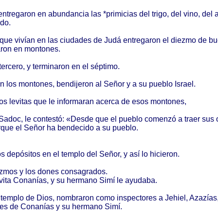
entregaron
en
abundancia
las *
primicias
del
trigo
, del
vino
, del
a
odo
.
 que
vivían
en las
ciudades
de
Judá
entregaron
el
diezmo
de
bu
aron
en
montones
.
tercero
, y
terminaron
en el
séptimo
.
on
los
montones
,
bendijeron
al
Señor
y a su
pueblo
Israel
.
los
levitas
que le
informaran
acerca
de
esos
montones
,
Sadoc
, le
contestó
: «
Desde
que el
pueblo
comenzó
a
traer
sus
rque
el
Señor
ha
bendecido
a su
pueblo
.
os
depósitos
en el
templo
del
Señor
, y
así
lo
hicieron
.
ezmos
y los
dones
consagrados
.
vita
Conanías
, y su
hermano
Simí
le
ayudaba
.
l
templo
de
Dios
,
nombraron
como
inspectores
a
Jehiel
,
Azazías
es
de
Conanías
y su
hermano
Simí
.