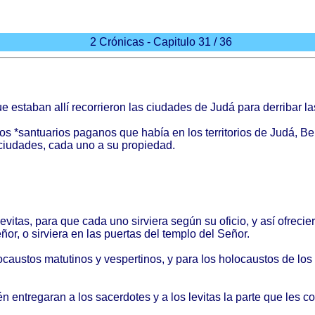
2 Crónicas - Capitulo 31 / 36
ue
estaban
allí
recorrieron
las
ciudades
de
Judá
para
derribar
la
os *
santuarios
paganos
que
había
en los
territorios
de
Judá
,
Be
ciudades
,
cada
uno a su
propiedad
.
levitas
,
para
que
cada
uno
sirviera
según
su
oficio
, y
así
ofrecie
ñor
, o
sirviera
en las
puertas
del
templo
del
Señor
.
ocaustos
matutinos
y
vespertinos
, y
para
los
holocaustos
de los 
én
entregaran
a los
sacerdotes
y a los
levitas
la
parte
que les
co