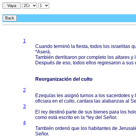
Vaya
Back
1
Cuando
terminó
la
fiesta
,
todos
los
israelitas
q
*
Aserá
.
También
derribaron
por
completo
los
altares
y l
Después
de eso,
todos
ellos
regresaron
a sus
Reorganización del culto
2
Ezequías
les
asignó
turnos
a los
sacerdotes
y
oficiara
en el
culto
,
cantara
las
alabanzas
al
Se
3
El rey
destinó
parte
de sus
bienes
para
los
hol
como
está
escrito
en la *ley del
Señor
.
4
También
ordenó
que los
habitantes
de
Jerusal
Señor
.