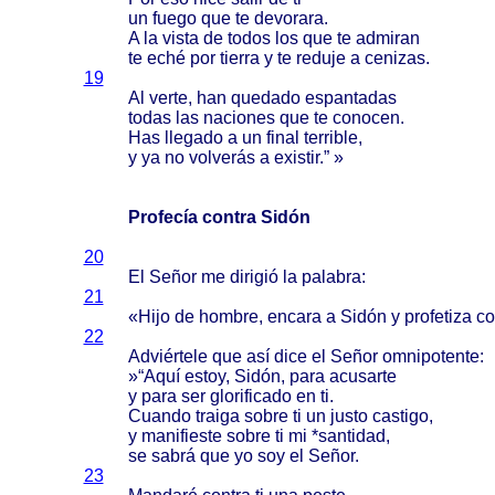
un
fuego
que te
devorara
.
A la
vista
de
todos
los que te
admiran
te
eché
por
tierra
y te
reduje
a
cenizas
.
19
Al
verte
, han
quedado
espantadas
todas
las
naciones
que te
conocen
.
Has
llegado
a un
final
terrible
,
y ya no
volverás
a
existir
.” »
Profecía contra Sidón
20
El
Señor
me
dirigió
la
palabra
:
21
«
Hijo
de
hombre
,
encara
a
Sidón
y
profetiza
co
22
Adviértele
que
así
dice
el
Señor
omnipotente
:
»“
Aquí
estoy
,
Sidón
,
para
acusarte
y
para
ser
glorificado
en ti.
Cuando
traiga
sobre
ti un
justo
castigo
,
y
manifieste
sobre
ti mi *
santidad
,
se
sabrá
que yo soy el
Señor
.
23