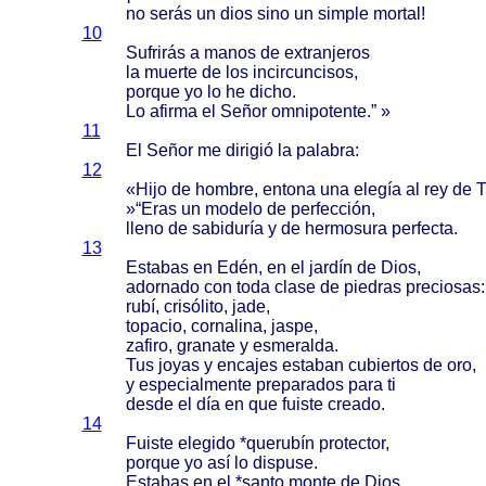
no
serás
un
dios
sino
un
simple
mortal
!
10
Sufrirás
a
manos
de
extranjeros
la
muerte
de los
incircuncisos
,
porque
yo lo he
dicho
.
Lo
afirma
el
Señor
omnipotente
.” »
11
El
Señor
me
dirigió
la
palabra
:
12
«
Hijo
de
hombre
,
entona
una
elegía
al rey de
T
»“
Eras
un
modelo
de
perfección
,
lleno
de
sabiduría
y de
hermosura
perfecta
.
13
Estabas
en
Edén
, en el
jardín
de
Dios
,
adornado
con
toda
clase
de
piedras
preciosas
:
rubí
,
crisólito
,
jade
,
topacio
,
cornalina
,
jaspe
,
zafiro
,
granate
y
esmeralda
.
Tus
joyas
y
encajes
estaban
cubiertos
de oro,
y
especialmente
preparados
para
ti
desde
el
día
en que
fuiste
creado
.
14
Fuiste
elegido
*
querubín
protector
,
porque
yo
así
lo
dispuse
.
Estabas
en el *
santo
monte
de
Dios
,