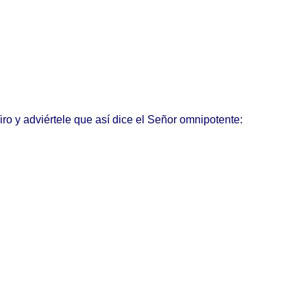
iro
y
adviértele
que
así
dice
el
Señor
omnipotente
: