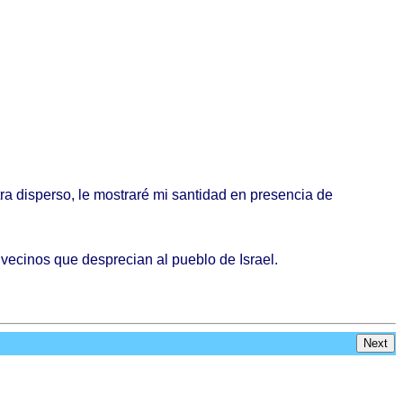
ra
disperso
, le
mostraré
mi
santidad
en
presencia
de
s
vecinos
que
desprecian
al
pueblo
de
Israel
.
Next