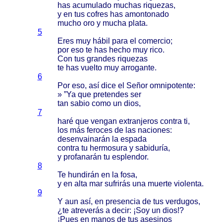
has
acumulado
muchas
riquezas
,
y en tus
cofres
has
amontonado
mucho
oro y
mucha
plata
.
5
Eres
muy
hábil
para
el
comercio
;
por eso te has
hecho
muy
rico
.
Con tus
grandes
riquezas
te has
vuelto
muy
arrogante
.
6
Por eso,
así
dice
el
Señor
omnipotente
:
» ”Ya que
pretendes
ser
tan
sabio
como
un
dios
,
7
haré
que
vengan
extranjeros
contra
ti,
los
más
feroces
de las
naciones
:
desenvainarán
la
espada
contra
tu
hermosura
y
sabiduría
,
y
profanarán
tu
esplendor
.
8
Te
hundirán
en la
fosa
,
y en
alta
mar
sufrirás
una
muerte
violenta
.
9
Y aun
así
, en
presencia
de tus
verdugos
,
¿te
atreverás
a
decir
: ¡Soy un
dios
!?
¡
Pues
en
manos
de tus
asesinos