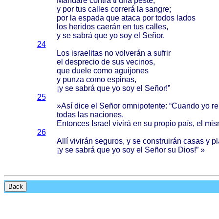
Mandaré
contra
ti una
peste
,
y por tus
calles
correrá
la
sangre
;
por la
espada
que
ataca
por
todos
lados
los
heridos
caerán
en tus
calles
,
y se
sabrá
que yo soy el
Señor
.
24
Los
israelitas
no
volverán
a
sufrir
el
desprecio
de sus
vecinos
,
que
duele
como
aguijones
y
punza
como
espinas
,
¡y se
sabrá
que yo soy el
Señor
!”
25
»
Así
dice
el
Señor
omnipotente
: “
Cuando
yo
r
todas
las
naciones
.
Entonces
Israel
vivirá
en su
propio
país
, el
mis
26
Allí
vivirán
seguros
, y se
construirán
casas
y
pl
¡y se
sabrá
que yo soy el
Señor
su
Dios
!” »
Back