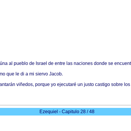
eúna
al
pueblo
de
Israel
de
entre
las
naciones
donde
se
encuent
mo
que le di a mi
siervo
Jacob
.
antarán
viñedos
,
porque
yo
ejecutaré
un
justo
castigo
sobre
lo
Ezequiel - Capitulo 28 / 48