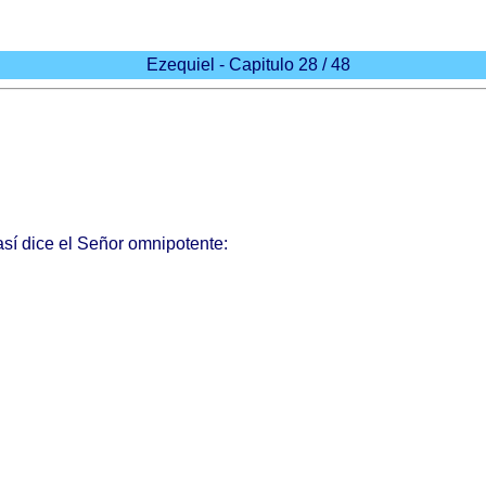
Ezequiel - Capitulo 28 / 48
así
dice
el
Señor
omnipotente
: