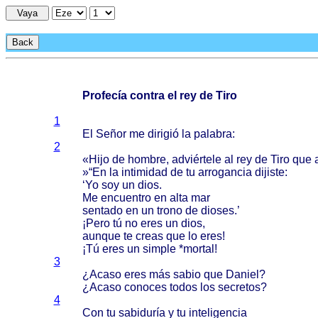
Vaya
Back
Profecía contra el rey de Tiro
1
El
Señor
me
dirigió
la
palabra
:
2
«
Hijo
de
hombre
,
adviértele
al rey de
Tiro
que
»“En la
intimidad
de tu
arrogancia
dijiste
:
‘Yo soy un
dios
.
Me
encuentro
en
alta
mar
sentado
en un
trono
de
dioses
.’
¡
Pero
tú no
eres
un
dios
,
aunque
te
creas
que lo
eres
!
¡Tú
eres
un
simple
*
mortal
!
3
¿
Acaso
eres
más
sabio
que
Daniel
?
¿
Acaso
conoces
todos
los
secretos
?
4
Con tu
sabiduría
y tu
inteligencia