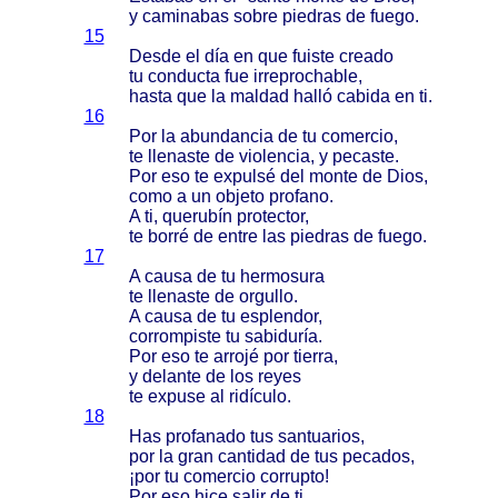
y
caminabas
sobre
piedras
de
fuego
.
15
Desde
el
día
en que
fuiste
creado
tu
conducta
fue
irreprochable
,
hasta
que la
maldad
halló
cabida
en ti.
16
Por la
abundancia
de tu
comercio
,
te
llenaste
de
violencia
, y
pecaste
.
Por eso te
expulsé
del
monte
de
Dios
,
como
a un
objeto
profano
.
A ti,
querubín
protector
,
te
borré
de
entre
las
piedras
de
fuego
.
17
A
causa
de tu
hermosura
te
llenaste
de
orgullo
.
A
causa
de tu
esplendor
,
corrompiste
tu
sabiduría
.
Por eso te
arrojé
por
tierra
,
y
delante
de los
reyes
te
expuse
al
ridículo
.
18
Has
profanado
tus
santuarios
,
por la
gran
cantidad
de tus
pecados
,
¡por tu
comercio
corrupto
!
Por eso
hice
salir
de ti