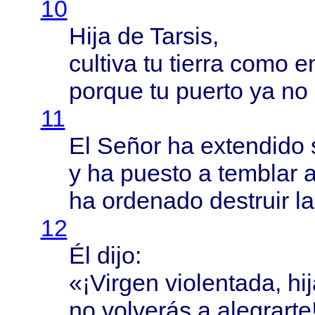
10
Hija
de
Tarsis
,
cultiva
tu
tierra
como
en
porque
tu
puerto
ya no
11
El
Señor
ha
extendido
y ha
puesto
a
temblar
a
ha
ordenado
destruir
l
12
Él
dijo
:
«¡
Virgen
violentada
,
hi
no
volverás
a
alegrarte