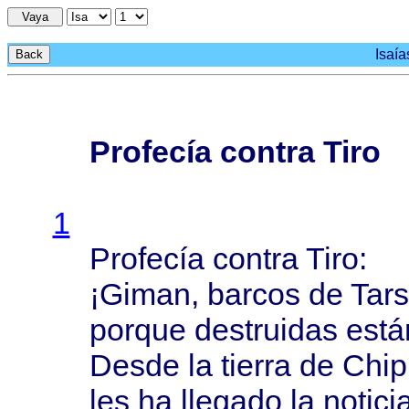
Vaya
Isaía
Back
Profecía contra Tiro
1
Profecía
contra
Tiro
:
¡
Giman
,
barcos
de
Tars
porque
destruidas
está
Desde
la
tierra
de
Chip
les ha
llegado
la
notici