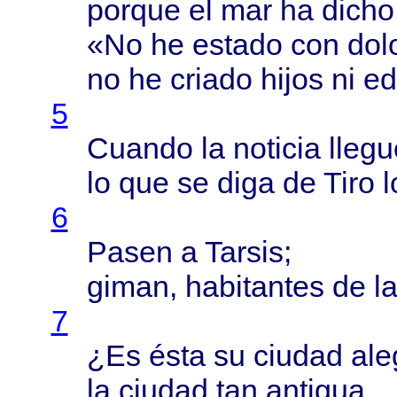
porque
el mar ha
dicho
«No he
estado
con
dol
no he
criado
hijos
ni
ed
5
Cuando
la
noticia
llegu
lo que se
diga
de
Tiro
l
6
Pasen
a
Tarsis
;
giman
,
habitantes
de l
7
¿Es
ésta
su
ciudad
ale
la
ciudad
tan
antigua
,