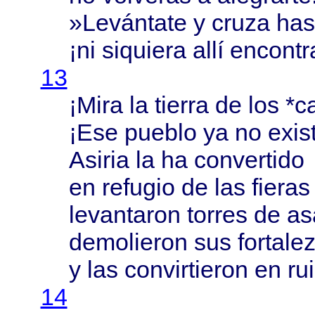
»
Levántate
y
cruza
has
¡ni
siquiera
allí
encontr
13
¡
Mira
la
tierra
de los *
c
¡Ese
pueblo
ya no
exis
Asiria
la ha
convertido
en
refugio
de las
fieras
levantaron
torres
de
as
demolieron
sus
fortale
y las
convirtieron
en
ru
14