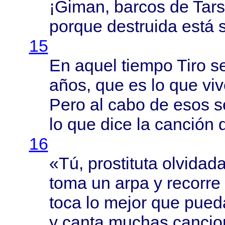
¡
Giman
,
barcos
de
Tars
porque
destruida
está
15
En
aquel
tiempo
Tiro
s
años
, que es lo que
vi
Pero
al
cabo
de
esos
s
lo que
dice
la
canción
d
16
«Tú,
prostituta
olvidad
toma
un
arpa
y
recorre
toca
lo
mejor
que
pued
y
canta
muchas
cancio