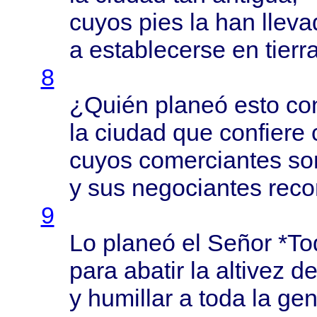
cuyos
pies
la han
lleva
a
establecerse
en
tierr
8
¿
Quién
planeó
esto
co
la
ciudad
que
confiere
cuyos
comerciantes
so
y sus
negociantes
reco
9
Lo
planeó
el
Señor
*
To
para
abatir
la
altivez
d
y
humillar
a
toda
la
gen