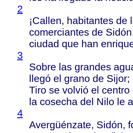
2
¡
Callen
,
habitantes
de 
comerciantes
de
Sidón
ciudad
que han
enriqu
3
Sobre
las
grandes
agu
llegó
el
grano
de
Sijor
;
Tiro
se
volvió
el
centro
la
cosecha
del
Nilo
le
a
4
Avergüénzate
,
Sidón
,
f