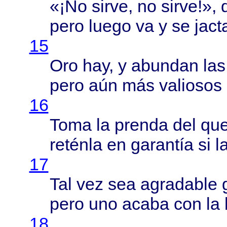
«¡No
sirve
, no
sirve
!»,
pero
luego
va y se
jact
15
Oro hay, y
abundan
la
pero
aún
más
valiosos
16
Toma
la
prenda
del qu
reténla
en
garantía
si l
17
Tal vez sea
agradable
pero
uno
acaba
con la
18