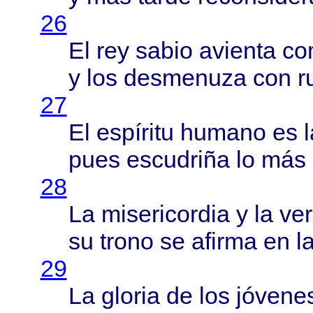
26
El rey
sabio
avienta
co
y los
desmenuza
con
r
27
El
espíritu
humano
es 
pues
escudriña
lo
más
28
La
misericordia
y la
ve
su
trono
se
afirma
en l
29
La
gloria
de los
jóvene