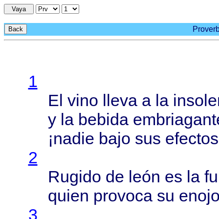
Vaya
Proverb
Back
1
El
vino
lleva
a la
insole
y la
bebida
embriagant
¡
nadie
bajo
sus
efectos
2
Rugido
de
león
es la
fu
quien
provoca
su
enoj
3