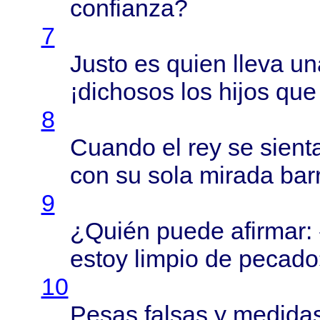
confianza
?
7
Justo
es
quien
lleva
un
¡
dichosos
los
hijos
qu
8
Cuando
el rey se
sient
con su
sola
mirada
bar
9
¿
Quién
puede
afirmar
:
estoy
limpio
de
pecado
10
Pesas
falsas
y
medida