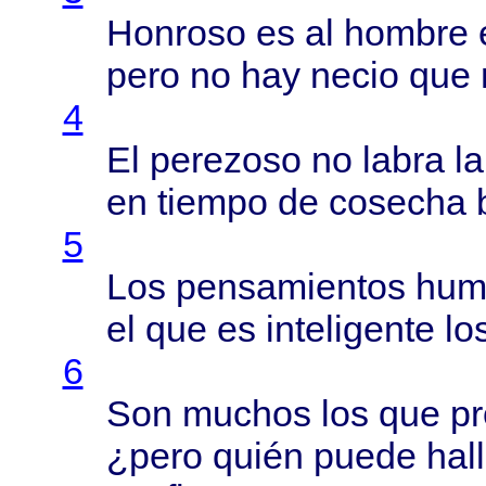
Honroso
es al
hombre
pero
no hay
necio
que
4
El
perezoso
no
labra
l
en
tiempo
de
cosecha
5
Los
pensamientos
hum
el que es
inteligente
lo
6
Son
muchos
los que
p
¿
pero
quién
puede
hal