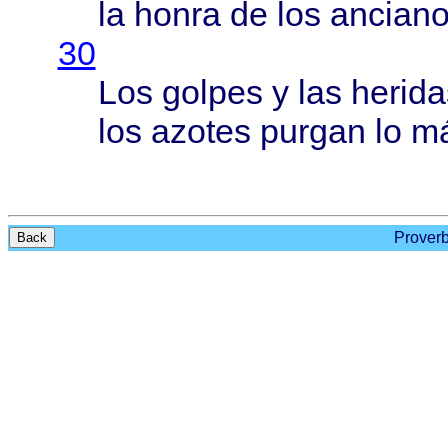
la
honra
de los
ancian
30
Los
golpes
y las
herida
los
azotes
purgan
lo
m
Proverb
Back