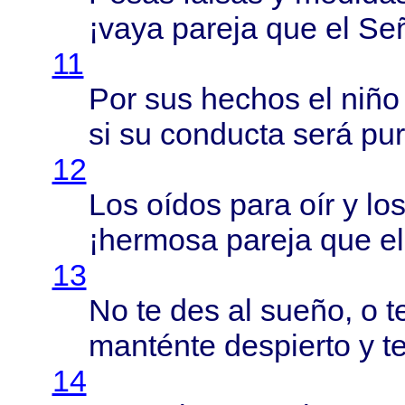
¡
vaya
pareja
que el
Se
11
Por sus
hechos
el
niño
si su
conducta
será
pu
12
Los
oídos
para
oír
y lo
¡
hermosa
pareja
que e
13
No te des al
sueño
, o 
manténte
despierto
y
t
14