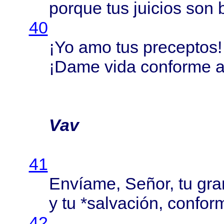
porque
tus
juicios
son
40
¡Yo amo tus
preceptos
!
¡
Dame
vida
conforme
a
Vav
41
Envíame
,
Señor
, tu
gra
y tu *
salvación
,
confor
42