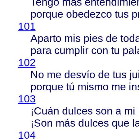
Tengo
más
entendimie
porque
obedezco
tus
p
101
Aparto
mis
pies
de
tod
para
cumplir
con tu
pal
102
No me
desvío
de tus
ju
porque
tú
mismo
me
in
103
¡
Cuán
dulces
son a mi
¡Son
más
dulces
que l
104