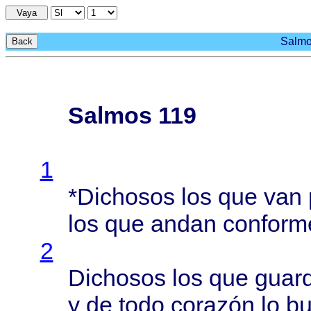
Vaya
Salmo
Back
Salmos 119
1
*
Dichosos
los que van 
los que
andan
conform
2
Dichosos
los que
guar
y de
todo
corazón
lo
b