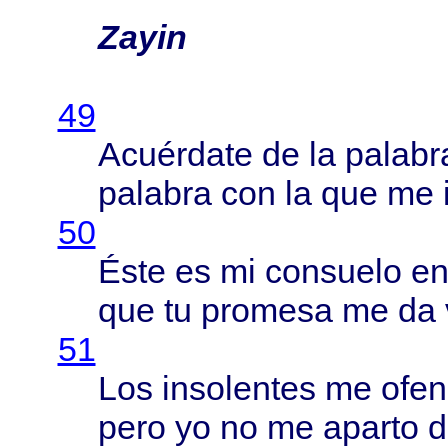
Zayin
49
Acuérdate
de la
palabr
palabra
con la que me
50
Éste
es mi
consuelo
e
que tu
promesa
me da
51
Los
insolentes
me
ofe
pero
yo no me
aparto
de