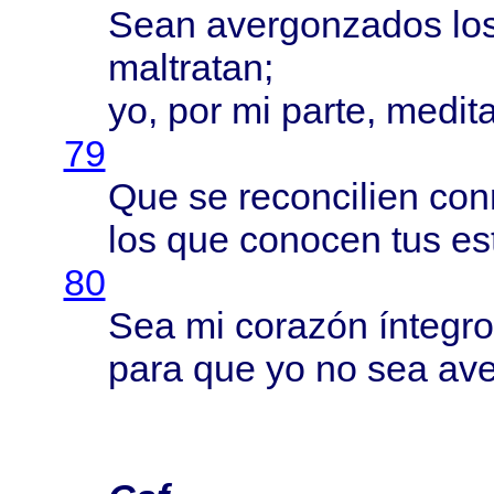
Sean
avergonzados
lo
maltratan
;
yo, por mi
parte
,
medit
79
Que se
reconcilien
con
los que
conocen
tus
es
80
Sea mi
corazón
íntegro
para
que yo no sea
av