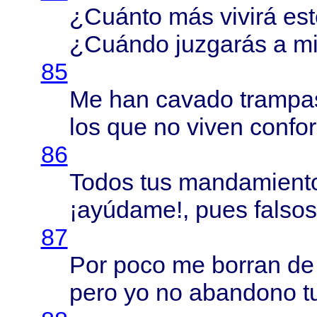
¿
Cuánto
más
vivirá
est
¿
Cuándo
juzgarás
a m
85
Me han
cavado
trampa
los que no
viven
confo
86
Todos
tus
mandamient
¡
ayúdame
!,
pues
falsos
87
Por
poco
me
borran
de
pero
yo no
abandono
t