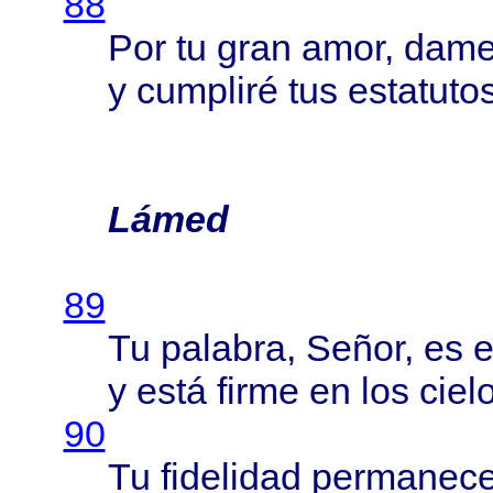
88
Por tu
gran
amor
,
dam
y
cumpliré
tus
estatuto
Lámed
89
Tu
palabra
,
Señor
, es
e
y
está
firme
en los
ciel
90
Tu
fidelidad
permanec