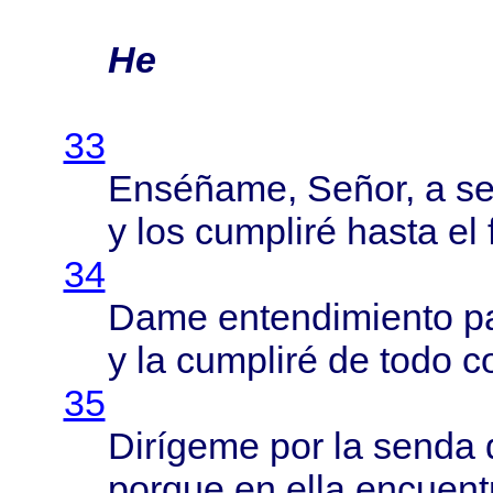
He
33
Enséñame
,
Señor
, a
se
y los
cumpliré
hasta
el 
34
Dame
entendimiento
p
y la
cumpliré
de
todo
c
35
Dirígeme
por la
senda
porque
en
ella
encuent