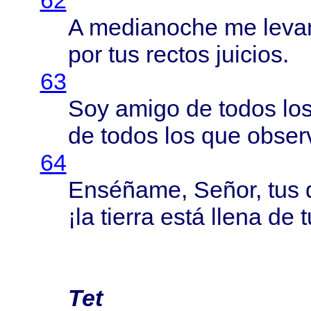
62
A
medianoche
me
leva
por tus
rectos
juicios
.
63
Soy
amigo
de
todos
los
de
todos
los que
obser
64
Enséñame
,
Señor
, tus
¡la
tierra
está
llena
de 
Tet