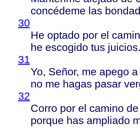
concédeme
las
bondad
30
He
optado
por el
cami
he
escogido
tus
juicios
31
Yo,
Señor
, me
apego
a
no me
hagas
pasar
ve
32
Corro
por el
camino
de
porque
has
ampliado
m