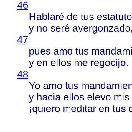
46
Hablaré
de tus
estatut
y no
seré
avergonzado
47
pues
amo tus
mandami
y en
ellos
me
regocijo
.
48
Yo amo tus
mandamien
y
hacia
ellos
elevo
mis
¡
quiero
meditar
en tus