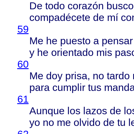
De
todo
corazón
busco
compadécete
de mí
co
59
Me he
puesto
a
pensar
y he
orientado
mis
pas
60
Me doy
prisa
, no
tardo
para
cumplir
tus
manda
61
Aunque
los
lazos
de l
yo no me
olvido
de tu l