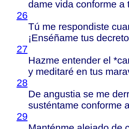
dame
vida
conforme
a 
26
Tú me
respondiste
cua
¡
Enséñame
tus
decret
27
Hazme
entender
el *
ca
y
meditaré
en tus
marav
28
De
angustia
se me
derr
susténtame
conforme
a
29
Manténme
alejado
de