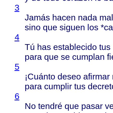
3
Jamás
hacen
nada
ma
sino
que
siguen
los *
ca
4
Tú has
establecido
tus
para
que se
cumplan
f
5
¡
Cuánto
deseo
afirmar
para
cumplir
tus
decret
6
No
tendré
que
pasar
v