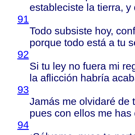
estableciste
la
tierra
, y
91
Todo
subsiste
hoy,
con
porque
todo
está
a tu
s
92
Si tu ley no
fuera
mi
re
la
aflicción
habría
acab
93
Jamás
me
olvidaré
de 
pues
con
ellos
me has
94