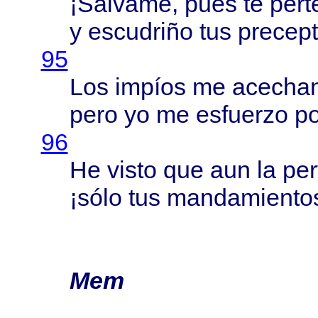
¡
Sálvame
,
pues
te
pert
y
escudriño
tus
precep
95
Los
impíos
me
acecha
pero
yo me
esfuerzo
p
96
He
visto
que aun la
per
¡
sólo
tus
mandamiento
Mem