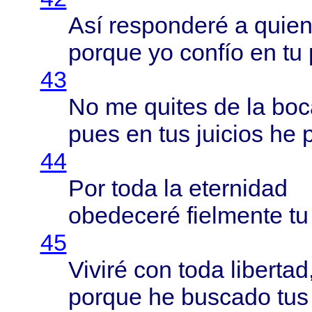
Así
responderé
a
quie
porque
yo
confío
en tu
43
No me
quites
de la
boc
pues
en tus
juicios
he
44
Por
toda
la
eternidad
obedeceré
fielmente
tu 
45
Viviré
con
toda
libertad
porque
he
buscado
tu