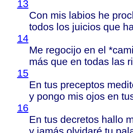
13
Con mis
labios
he
pro
todos
los
juicios
que h
14
Me
regocijo
en el *
cam
más
que en
todas
las
r
15
En tus
preceptos
medit
y
pongo
mis
ojos
en tu
16
En tus
decretos
hallo
m
y
jamás
olvidaré
tu
pal