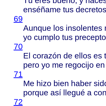
Tú
eres
bueno
, y
hace
enséñame
tus
decreto
69
Aunque
los
insolentes
yo
cumplo
tus
precepto
70
El
corazón
de
ellos
es
pero
yo me
regocijo
en 
71
Me
hizo
bien
haber
sid
porque
así
llegué
a
con
72