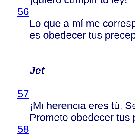
56
Lo que a mí me
corres
es
obedecer
tus
precep
Jet
57
¡Mi
herencia
eres
tú,
S
Prometo
obedecer
tus
58