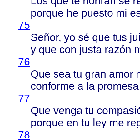
Los que te
honran
se
r
porque
he
puesto
mi
e
75
Señor
, yo sé que tus
ju
y que con
justa
razón
76
Que sea tu
gran
amor
conforme
a la
promesa
77
Que
venga
tu
compasi
porque
en tu ley me
re
78