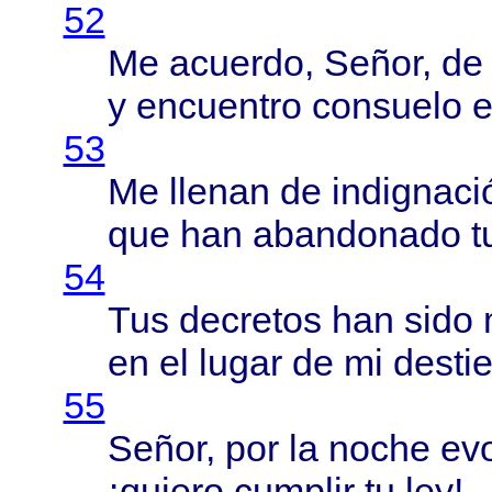
52
Me
acuerdo
,
Señor
, de
y
encuentro
consuelo
53
Me
llenan
de
indignaci
que han
abandonado
tu
54
Tus
decretos
han
sido
en el
lugar
de mi
destie
55
Señor
, por la
noche
ev
¡
quiero
cumplir
tu ley!