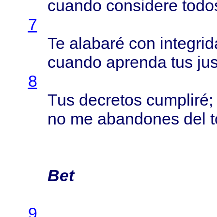
cuando
considere
todo
7
Te
alabaré
con
integri
cuando
aprenda
tus
ju
8
Tus
decretos
cumpliré
;
no me
abandones
del
Bet
9