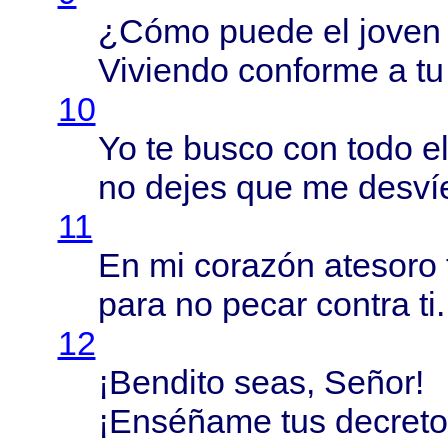
¿
Cómo
puede
el
joven
Viviendo
conforme
a t
10
Yo te
busco
con
todo
e
no
dejes
que me
desví
11
En mi
corazón
atesoro
para
no
pecar
contra
ti.
12
¡
Bendito
seas
,
Señor
!
¡
Enséñame
tus
decret