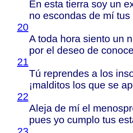
En
esta
tierra
soy un
ex
no
escondas
de mí tus
20
A
toda
hora
siento
un
n
por el
deseo
de
conoce
21
Tú
reprendes
a los
ins
¡
malditos
los que se
ap
22
Aleja
de mí el
menospr
pues
yo
cumplo
tus
est
23