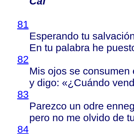
Caf
81
Esperando
tu
salvació
En tu
palabra
he
puest
82
Mis
ojos
se
consumen
y
digo
: «¿
Cuándo
vend
83
Parezco
un
odre
enneg
pero
no me
olvido
de t
84