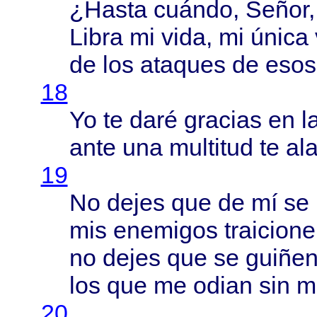
¿
Hasta
cuándo
,
Señor
Libra
mi
vida
, mi
única
de los
ataques
de
esos
18
Yo te
daré
gracias
en l
ante
una
multitud
te
al
19
No
dejes
que de mí se
mis
enemigos
traicion
no
dejes
que se
guiñe
los que me
odian
sin
m
20