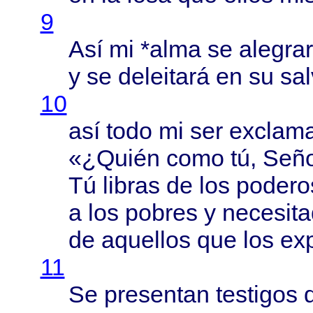
9
Así
mi *
alma
se
alegra
y se
deleitará
en su
sa
10
así
todo
mi ser
exclam
«¿
Quién
como
tú,
Señ
Tú
libras
de los
podero
a los
pobres
y
necesit
de
aquellos
que los
ex
11
Se
presentan
testigos