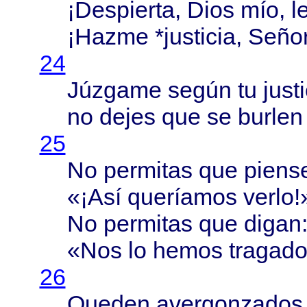
¡
Despierta
,
Dios
mío
,
l
¡
Hazme
*
justicia
,
Seño
24
Júzgame
según
tu
just
no
dejes
que se
burlen
25
No
permitas
que
piens
«¡
Así
queríamos
verlo
!
No
permitas
que
digan
«Nos lo
hemos
tragad
26
Queden
avergonzados