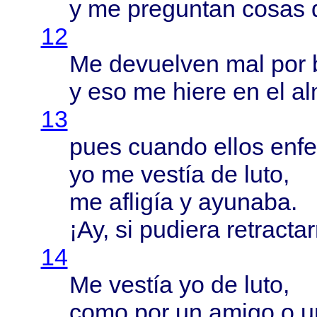
y me
preguntan
cosas
12
Me
devuelven
mal por
y eso me
hiere
en el
a
13
pues
cuando
ellos
enf
yo me
vestía
de
luto
,
me
afligía
y
ayunaba
.
¡Ay, si
pudiera
retracta
14
Me
vestía
yo de
luto
,
como
por un
amigo
o 