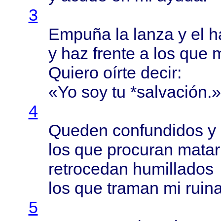
3
Empuña
la
lanza
y el
h
y haz
frente
a los que
Quiero
oírte
decir
:
«Yo soy tu *
salvación
.»
4
Queden
confundidos
y
los que
procuran
mata
retrocedan
humillados
los que
traman
mi
ruin
5