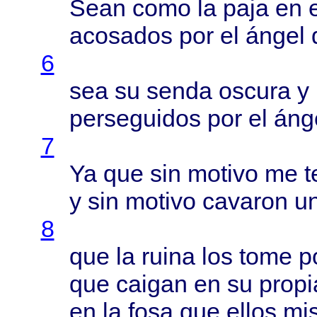
Sean
como
la
paja
en 
acosados
por el
ángel
6
sea su
senda
oscura
y
perseguidos
por el
áng
7
Ya que sin
motivo
me
t
y sin
motivo
cavaron
u
8
que la
ruina
los
tome
p
que
caigan
en su
propi
en la
fosa
que
ellos
mi