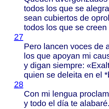
todos
los que se
alegr
sean
cubiertos
de
opro
todos
los que se
creen
27
Pero
lancen
voces
de
los que
apoyan
mi
cau
y
digan
siempre
: «
Exal
quien
se
deleita
en el *
28
Con mi
lengua
proclam
y
todo
el
día
te
alabaré