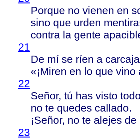
Porque
no
vienen
en so
sino
que
urden
mentira
contra
la
gente
apacibl
21
De mí se
ríen
a
carcaj
«¡
Miren
en lo que
vino
22
Señor
, tú has
visto
tod
no te
quedes
callado
.
¡
Señor
, no te
alejes
de 
23