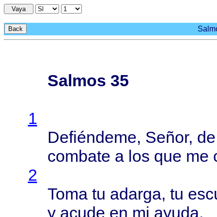
Vaya
Salmo
Back
Salmos 35
1
Defiéndeme
,
Señor
, d
combate
a los que me
2
Toma
tu
adarga
, tu
esc
y
acude
en mi
ayuda
.