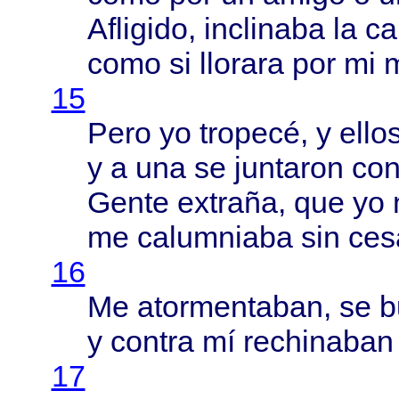
Afligido
,
inclinaba
la
ca
como
si
llorara
por mi
15
Pero
yo
tropecé
, y
ello
y a una se
juntaron
con
Gente
extraña
, que yo
me
calumniaba
sin
ces
16
Me
atormentaban
, se
b
y
contra
mí
rechinaban
17