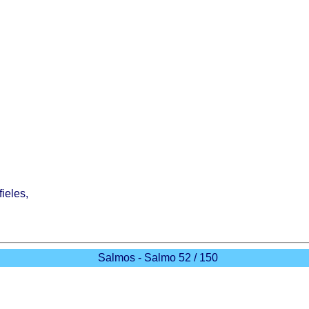
fieles
,
Salmos - Salmo 52 / 150