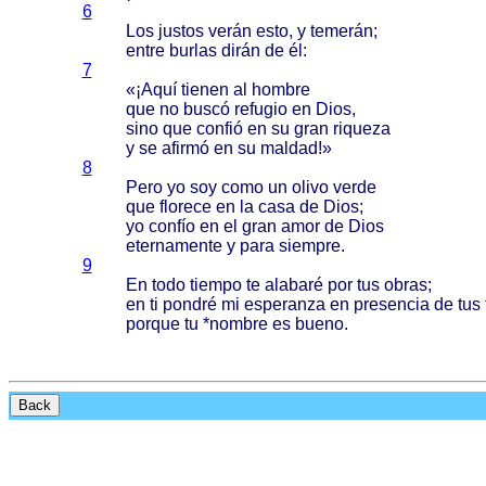
6
Los
justos
verán
esto
, y
temerán
;
entre
burlas
dirán
de él:
7
«¡
Aquí
tienen
al
hombre
que no
buscó
refugio
en
Dios
,
sino
que
confió
en su
gran
riqueza
y se
afirmó
en su
maldad
!»
8
Pero
yo soy
como
un
olivo
verde
que
florece
en la
casa
de
Dios
;
yo
confío
en el
gran
amor
de
Dios
eternamente
y
para
siempre
.
9
En
todo
tiempo
te
alabaré
por tus
obras
;
en ti
pondré
mi
esperanza
en
presencia
de tus
porque
tu *
nombre
es
bueno
.
Back