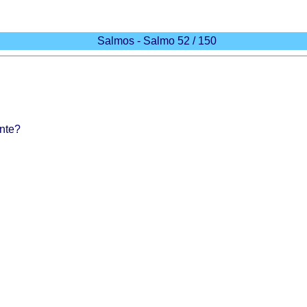
Salmos - Salmo 52 / 150
nte
?