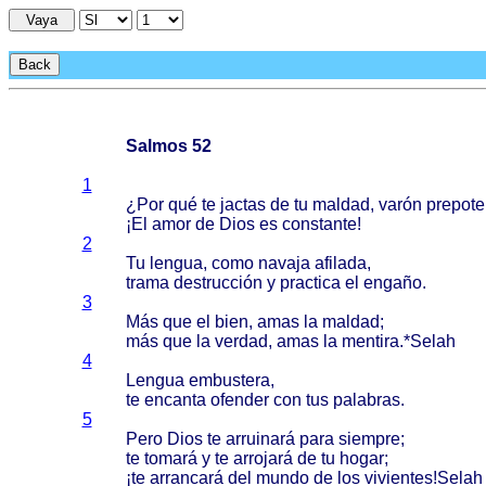
Vaya
Back
Salmos 52
1
¿Por
qué
te
jactas
de tu
maldad
,
varón
prepote
¡El
amor
de
Dios
es
constante
!
2
Tu
lengua
,
como
navaja
afilada
,
trama
destrucción
y
practica
el
engaño
.
3
Más
que el
bien
,
amas
la
maldad
;
más
que la
verdad
,
amas
la
mentira
.*
Selah
4
Lengua
embustera
,
te
encanta
ofender
con tus
palabras
.
5
Pero
Dios
te
arruinará
para
siempre
;
te
tomará
y te
arrojará
de tu
hogar
;
¡te
arrancará
del
mundo
de los
vivientes
!
Selah