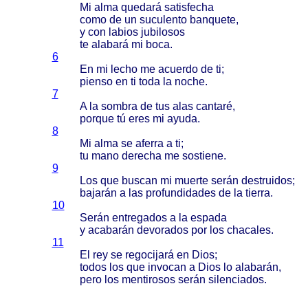
Mi
alma
quedará
satisfecha
como
de un
suculento
banquete
,
y con
labios
jubilosos
te
alabará
mi
boca
.
6
En mi
lecho
me
acuerdo
de ti;
pienso
en ti
toda
la
noche
.
7
A la
sombra
de tus
alas
cantaré
,
porque
tú
eres
mi
ayuda
.
8
Mi
alma
se
aferra
a ti;
tu
mano
derecha
me
sostiene
.
9
Los que
buscan
mi
muerte
serán
destruidos
;
bajarán
a las
profundidades
de la
tierra
.
10
Serán
entregados
a la
espada
y
acabarán
devorados
por los
chacales
.
11
El rey se
regocijará
en
Dios
;
todos
los que
invocan
a
Dios
lo
alabarán
,
pero
los
mentirosos
serán
silenciados
.