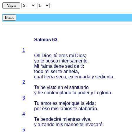
Vaya
Back
Salmos 63
1
Oh
Dios
, tú
eres
mi
Dios
;
yo te
busco
intensamente
.
Mi *
alma
tiene
sed de ti;
todo
mi ser te
anhela
,
cual
tierra
seca
,
extenuada
y
sedienta
.
2
Te he
visto
en el
santuario
y he
contemplado
tu
poder
y tu
gloria
.
3
Tu
amor
es
mejor
que la
vida
;
por eso mis
labios
te
alabarán
.
4
Te
bendeciré
mientras
viva
,
y
alzando
mis
manos
te
invocaré
.
5