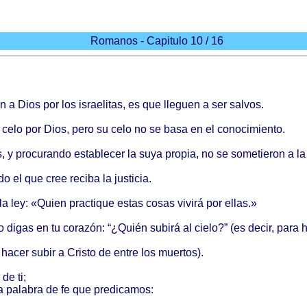
Romanos - Capitulo 10 / 16
ón
a
Dios
por los
israelitas
, es que
lleguen
a ser
salvos
.
celo
por
Dios
,
pero
su
celo
no se
basa
en el
conocimiento
.
s
, y
procurando
establecer
la
suya
propia
, no se
sometieron
a l
do
el que
cree
reciba
la
justicia
.
a ley: «
Quien
practique
estas
cosas
vivirá
por
ellas
.»
No
digas
en tu
corazón
: “¿
Quién
subirá
al
cielo
?” (es
decir
,
para
h
hacer
subir
a
Cristo
de
entre
los
muertos
).
de ti;
la
palabra
de fe que
predicamos
: