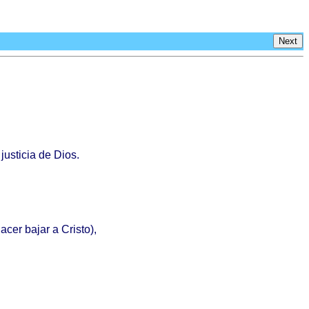
Next
a
justicia
de
Dios
.
acer
bajar
a
Cristo
),