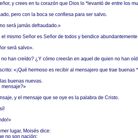
eñor
, y
crees
en tu
corazón
que
Dios
lo *
levantó
de
entre
los
mu
icado
,
pero
con la
boca
se
confiesa
para
ser
salvo
.
 no
será
jamás
defraudado
.»
s
el
mismo
Señor
es
Señor
de
todos
y
bendice
abundantemente
ñor
será
salvo
».
no han
creído
? ¿Y
cómo
creerán
en
aquel
de
quien
no han
oíd
scrito
: «¡
Qué
hermoso
es
recibir
al
mensajero
que
trae
buenas
*
las
buenas
nuevas
.
o
mensaje
?»
nsaje
, y el
mensaje
que se oye es la
palabra
de
Cristo
.
í!
ndo
!»
imer
lugar
,
Moisés
dice
:
ue no son
nación
;