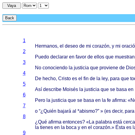
Vaya
Back
1
Hermanos
, el
deseo
de mi
corazón
, y mi
oraci
2
Puedo
declarar
en
favor
de
ellos
que
muestran
3
No
conociendo
la
justicia
que
proviene
de
Dio
4
De
hecho
,
Cristo
es el fin de la ley,
para
que
to
5
Así
describe
Moisés
la
justicia
que se
basa
en l
6
Pero
la
justicia
que se
basa
en la fe
afirma
: «
7
o “¿
Quién
bajará
al *
abismo
?” » (es
decir
,
para
8
¿
Qué
afirma
entonces
? «La
palabra
está
cerca
la
tienes
en la
boca
y en el
corazón
.»
Ésta
es 
9