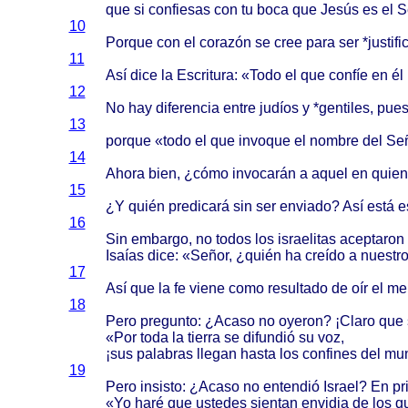
que si
confiesas
con tu
boca
que
Jesús
es el
S
10
Porque
con el
corazón
se
cree
para
ser *
justif
11
Así
dice
la
Escritura
: «
Todo
el que
confíe
en él
12
No hay
diferencia
entre
judíos
y *
gentiles
,
pue
13
porque
«
todo
el que
invoque
el
nombre
del
Se
14
Ahora
bien
, ¿
cómo
invocarán
a
aquel
en
quien
15
¿Y
quién
predicará
sin ser
enviado
?
Así
está
e
16
Sin
embargo
, no
todos
los
israelitas
aceptaron
Isaías
dice
: «
Señor
, ¿
quién
ha
creído
a
nuestr
17
Así
que la fe
viene
como
resultado
de
oír
el
me
18
Pero
pregunto
: ¿
Acaso
no
oyeron
? ¡
Claro
que s
«Por
toda
la
tierra
se
difundió
su voz,
¡sus
palabras
llegan
hasta
los
confines
del
mu
19
Pero
insisto
: ¿
Acaso
no
entendió
Israel
? En
pr
«Yo
haré
que
ustedes
sientan
envidia
de los q