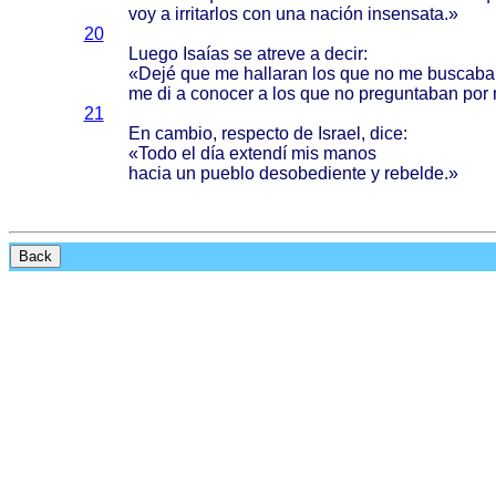
voy a
irritarlos
con una
nación
insensata
.»
20
Luego
Isaías
se
atreve
a
decir
:
«
Dejé
que me
hallaran
los que no me
buscaba
me di a
conocer
a los que no
preguntaban
por 
21
En
cambio
,
respecto
de
Israel
,
dice
:
«
Todo
el
día
extendí
mis
manos
hacia
un
pueblo
desobediente
y
rebelde
.»
Back