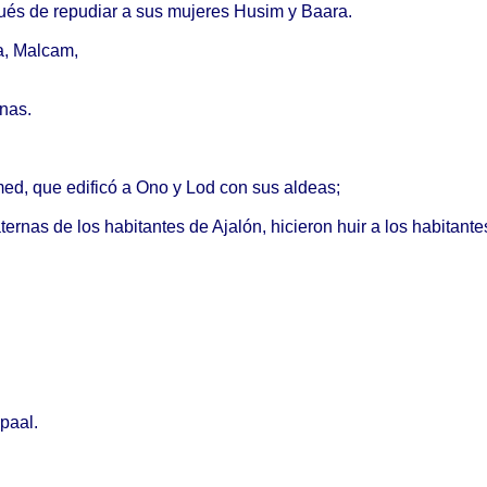
ués
de
repudiar
a sus
mujeres
Husim
y
Baara
.
a
,
Malcam
,
rnas
.
med
, que
edificó
a Ono y Lod con sus
aldeas
;
ternas
de los
habitantes
de
Ajalón
,
hicieron
huir
a los
habitante
paal
.