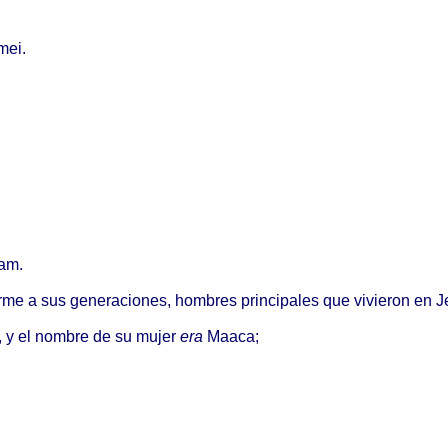
mei
.
ham
.
rme
a sus
generaciones
,
hombres
principales
que
vivieron
en
J
, y el
nombre
de su
mujer
era
Maaca
;