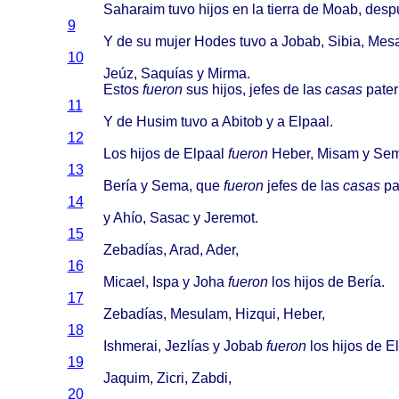
Saharaim
tuvo
hijos
en la
tierra
de
Moab
,
desp
9
Y de su
mujer
Hodes
tuvo
a
Jobab
,
Sibia
,
Mes
10
Jeúz
,
Saquías
y
Mirma
.
Estos
fueron
sus
hijos
,
jefes
de las
casas
pate
11
Y de
Husim
tuvo
a
Abitob
y a
Elpaal
.
12
Los
hijos
de
Elpaal
fueron
Heber
,
Misam
y
Se
13
Bería
y
Sema
, que
fueron
jefes
de las
casas
pa
14
y
Ahío
,
Sasac
y
Jeremot
.
15
Zebadías
,
Arad
,
Ader
,
16
Micael
,
Ispa
y
Joha
fueron
los
hijos
de
Bería
.
17
Zebadías
,
Mesulam
,
Hizqui
,
Heber
,
18
Ishmerai
,
Jezlías
y
Jobab
fueron
los
hijos
de
El
19
Jaquim
,
Zicri
,
Zabdi
,
20