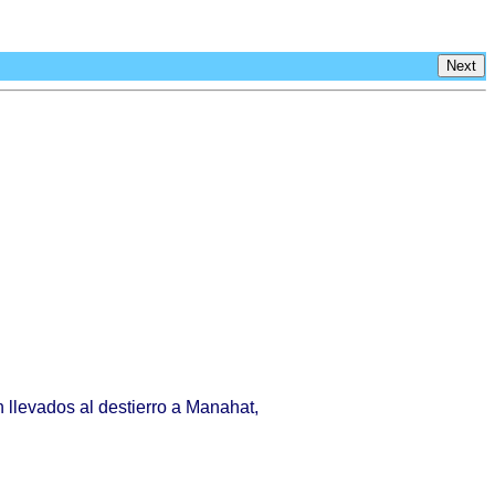
Next
n
llevados
al
destierro
a
Manahat
,