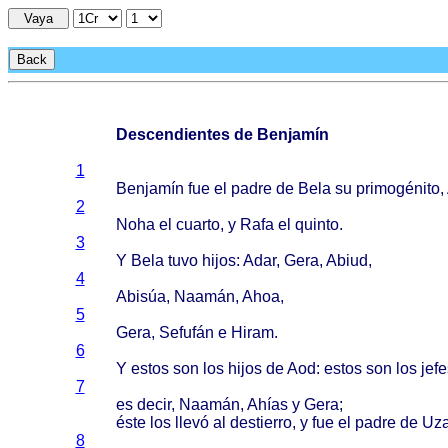
Vaya
Back
Descendientes de Benjamín
1
Benjamín
fue el
padre
de
Bela
su
primogénito
,
2
Noha
el
cuarto
, y
Rafa
el
quinto
.
3
Y
Bela
tuvo
hijos
:
Adar
,
Gera
,
Abiud
,
4
Abisúa
,
Naamán
,
Ahoa
,
5
Gera
,
Sefufán
e
Hiram
.
6
Y
estos
son los
hijos
de Aod:
estos
son los
jefe
7
es
decir
,
Naamán
,
Ahías
y
Gera
;
éste
los
llevó
al
destierro
, y fue el
padre
de Uza
8