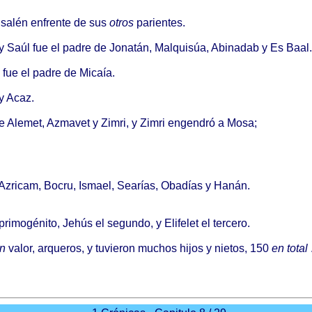
usalén
enfrente
de sus
otros
parientes
.
y
Saúl
fue el
padre
de
Jonatán
,
Malquisúa
,
Abinadab
y Es
Baal
.
fue el
padre
de
Micaía
.
y
Acaz
.
e
Alemet
,
Azmavet
y
Zimri
, y
Zimri
engendró
a
Mosa
;
Azricam
,
Bocru
,
Ismael
,
Searías
,
Obadías
y
Hanán
.
primogénito
,
Jehús
el
segundo
, y
Elifelet
el
tercero
.
n
valor
,
arqueros
, y
tuvieron
muchos
hijos
y
nietos
, 150
en
total