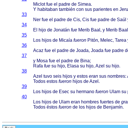
Miclot
fue el
padre
de
Simea
.
Y
habitaban
también
con sus
parientes
en
Jer
33
Ner fue el
padre
de Cis, Cis fue
padre
de
Saúl
34
El
hijo
de
Jonatán
fue
Merib
Baal
, y
Merib
Baal
35
Los
hijos
de
Micaía
fueron
Pitón
,
Melec
,
Tarea
36
Acaz
fue el
padre
de
Joada
,
Joada
fue
padre
d
37
y
Mosa
fue el
padre
de
Bina
;
Rafa
fue
su
hijo
,
Elasa
su
hijo
,
Azel
su
hijo
.
38
Azel
tuvo
seis
hijos
y
estos
eran
sus
nombres
:
Todos
estos
fueron
hijos
de
Azel
.
39
Los
hijos
de
Esec
su
hermano
fueron
Ulam
su
40
Los
hijos
de
Ulam
eran
hombres
fuertes
de
gra
Todos
éstos
fueron
de los
hijos
de
Benjamín
.