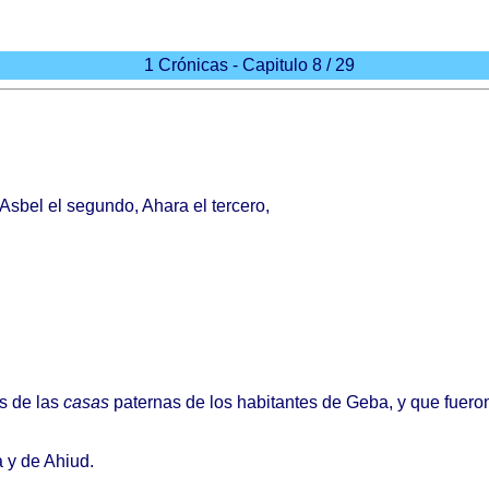
1 Crónicas - Capitulo 8 / 29
Asbel
el
segundo
,
Ahara
el
tercero
,
s
de las
casas
paternas
de los
habitantes
de
Geba
, y que
fuero
 y de
Ahiud
.