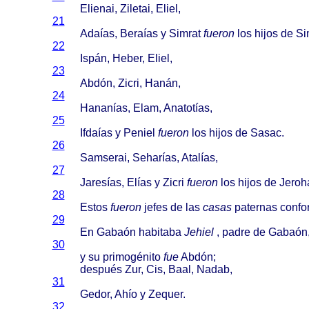
Elienai
,
Ziletai
,
Eliel
,
21
Adaías
,
Beraías
y
Simrat
fueron
los
hijos
de
Si
22
Ispán
,
Heber
,
Eliel
,
23
Abdón
,
Zicri
,
Hanán
,
24
Hananías
,
Elam
,
Anatotías
,
25
Ifdaías
y
Peniel
fueron
los
hijos
de
Sasac
.
26
Samserai
,
Seharías
,
Atalías
,
27
Jaresías
,
Elías
y
Zicri
fueron
los
hijos
de
Jero
28
Estos
fueron
jefes
de las
casas
paternas
confo
29
En
Gabaón
habitaba
Jehiel
,
padre
de
Gabaón
30
y su
primogénito
fue
Abdón
;
después
Zur, Cis,
Baal
,
Nadab
,
31
Gedor
,
Ahío
y
Zequer
.
32