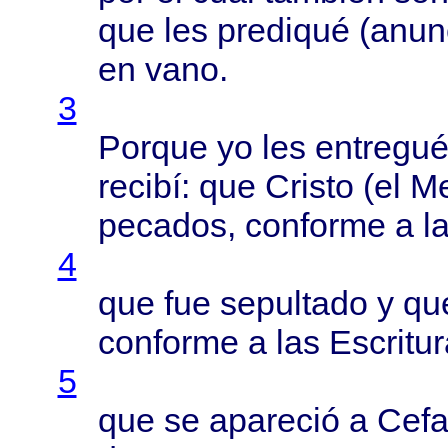
que les
prediqué
(
anun
en
vano
.
3
Porque
yo les
entregu
recibí
: que
Cristo
(el
Me
pecados
,
conforme
a l
4
que fue
sepultado
y q
conforme
a las
Escritu
5
que se
apareció
a
Cefa