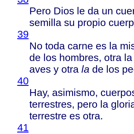
Pero
Dios
le da un
cue
semilla
su
propio
cuer
39
No
toda
carne
es la
mi
de los
hombres
,
otra
la
aves
y
otra
la
de los
pe
40
Hay,
asimismo
,
cuerpo
terrestres
,
pero
la
glori
terrestre
es
otra
.
41