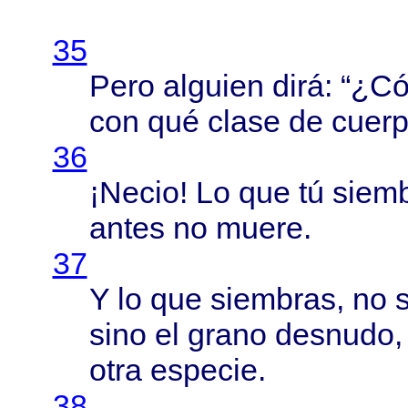
35
Pero
alguien
dirá
: “¿
C
con
qué
clase
de
cuer
36
¡
Necio
! Lo que tú
siem
antes
no
muere
.
37
Y lo que
siembras
, no
sino
el
grano
desnudo
otra
especie
.
38