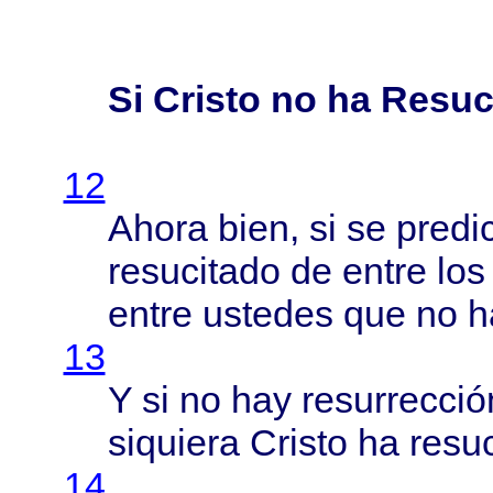
Si Cristo no ha Resuc
12
Ahora
bien
, si se
predi
resucitado
de
entre
lo
entre
ustedes
que no 
13
Y si no hay
resurrecció
siquiera
Cristo
ha
resu
14