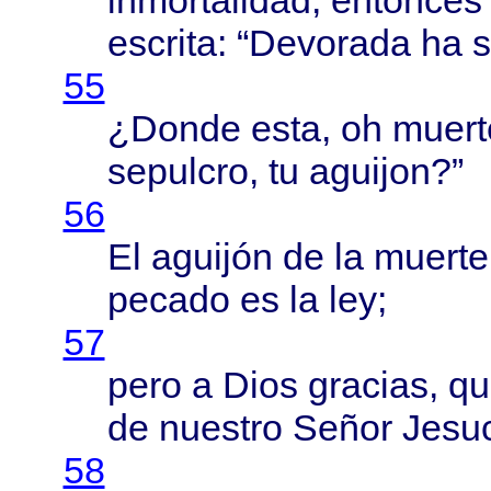
inmortalidad
,
entonces
escrita
: “
Devorada
ha
s
55
¿
Donde
esta
, oh
muert
sepulcro
, tu
aguijon
?”
56
El
aguijón
de la
muerte
pecado
es la ley;
57
pero
a
Dios
gracias
, q
de
nuestro
Señor
Jesuc
58