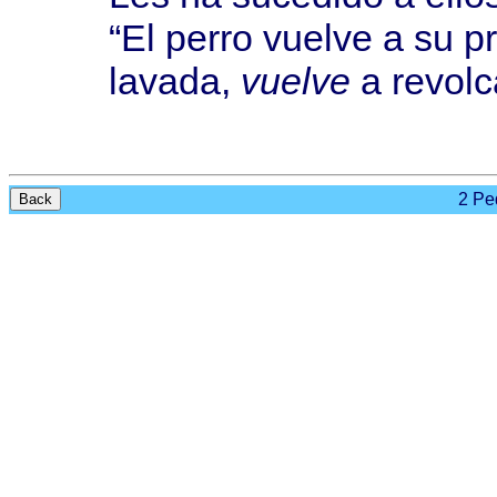
“El
perro
vuelve
a su
p
lavada
,
vuelve
a
revolc
2 Ped
Back