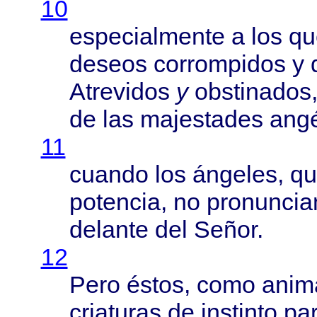
10
especialmente
a los q
deseos
corrompidos
y
Atrevidos
y
obstinados
de las
majestades
angé
11
cuando
los
ángeles
, q
potencia
, no
pronuncia
delante
del
Señor
.
12
Pero
éstos
,
como
anim
criaturas
de
instinto
pa