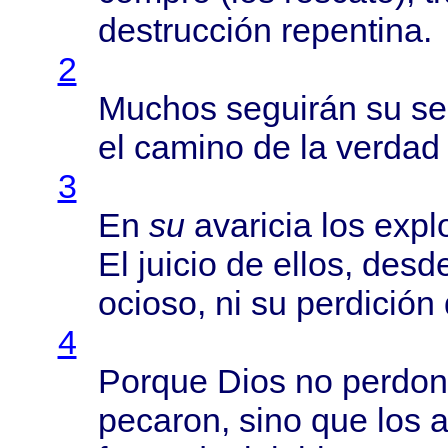
destrucción
repentina
.
2
Muchos
seguirán
su
se
el
camino
de la
verdad
3
En
su
avaricia
los
expl
El
juicio
de
ellos
,
desd
ocioso
, ni su
perdición
4
Porque
Dios
no
perdo
pecaron
,
sino
que los
a