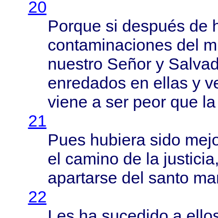
20
Porque
si
después
de
contaminaciones
del
m
nuestro
Señor
y
Salvad
enredados
en
ellas
y
v
viene
a ser
peor
que l
21
Pues
hubiera
sido
mejo
el
camino
de la
justicia
apartarse
del
santo
ma
22
Les ha
sucedido
a
ello