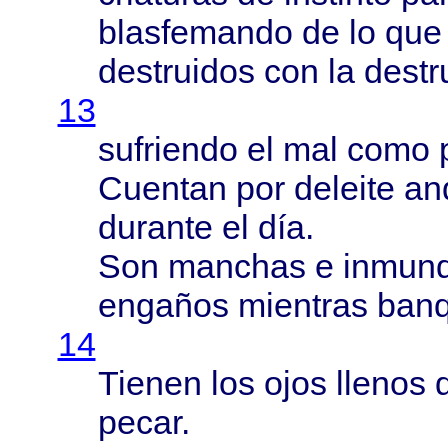
blasfemando
de lo qu
destruidos
con la
destr
13
sufriendo
el mal
como
Cuentan
por
deleite
an
durante
el
día
.
Son
manchas
e
inmund
engaños
mientras
ban
14
Tienen
los
ojos
llenos
pecar
.