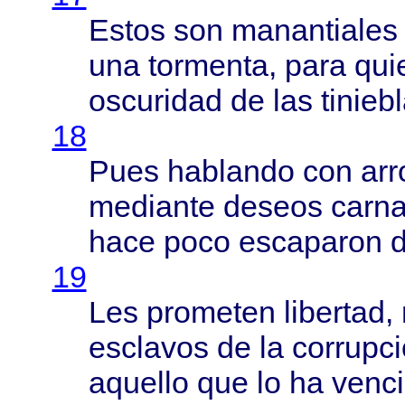
Estos
son
manantiales
una
tormenta
,
para
qui
oscuridad
de las
tinieb
18
Pues
hablando
con
arr
mediante
deseos
carna
hace
poco
escaparon
d
19
Les
prometen
libertad
,
esclavos
de la
corrupc
aquello
que lo ha
venc