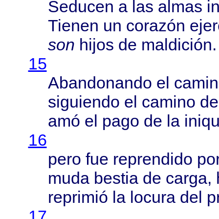
Seducen
a las
almas
i
Tienen
un
corazón
ejer
son
hijos
de
maldición
.
15
Abandonando
el
camin
siguiendo
el
camino
d
amó
el
pago
de la
iniq
16
pero
fue
reprendido
po
muda
bestia
de
carga
,
reprimió
la
locura
del
p
17