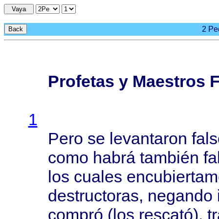
Vaya
2 Ped
Back
Profetas y Maestros 
1
Pero
se
levantaron
fal
como
habrá
también
fa
los
cuales
encubiertam
destructoras
,
negando
compró
(los
rescató
),
t