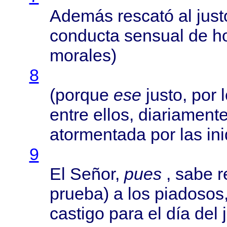
Además
rescató
al
just
conducta
sensual
de
h
morales
)
8
(
porque
ese
justo
, por
entre
ellos
,
diariament
atormentada
por las
in
9
El
Señor
,
pues
,
sabe
r
prueba
) a los
piadosos
castigo
para
el
día
del