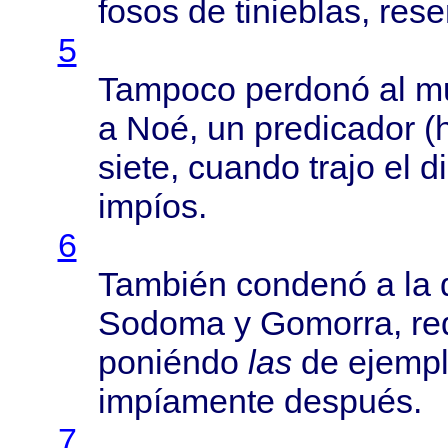
fosos
de
tinieblas
,
rese
5
Tampoco
perdonó
al
m
a
Noé
, un
predicador
(
siete
,
cuando
trajo
el
di
impíos
.
6
También
condenó
a la
Sodoma
y
Gomorra
,
re
poniéndo
las
de
ejemp
impíamente
después
.
7