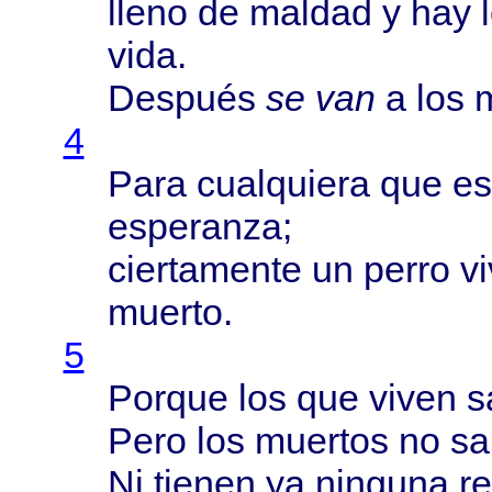
lleno
de
maldad
y hay
vida
.
Después
se van
a los
4
Para
cualquiera
que
es
esperanza
;
ciertamente
un
perro
v
muerto
.
5
Porque
los que
viven
s
Pero
los
muertos
no
sa
Ni
tienen
ya
ninguna
r