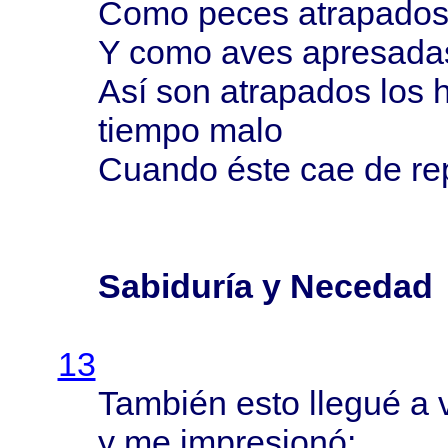
Como
peces
atrapado
Y
como
aves
apresada
Así
son
atrapados
los
h
tiempo
malo
Cuando
éste
cae de
re
Sabiduría y Necedad
13
También
esto
llegué
a 
y me
impresionó
: