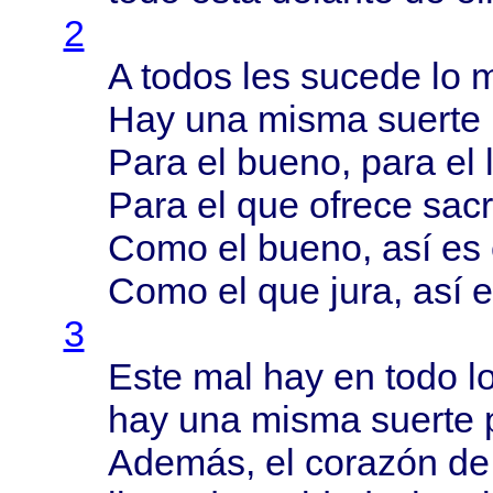
2
A
todos
les
sucede
lo
m
Hay una
misma
suerte
Para
el
bueno
,
para
el
Para
el que
ofrece
sacr
Como
el
bueno
,
así
es 
Como
el que
jura
,
así
e
3
Este
mal hay en
todo
l
hay una
misma
suerte
Además
, el
corazón
de