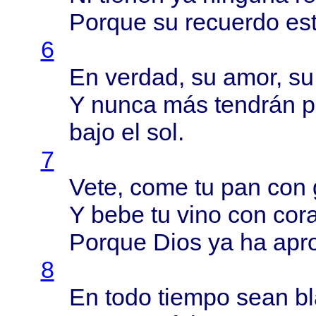
Porque
su
recuerdo
es
6
En
verdad
, su
amor
, s
Y
nunca
más
tendrán
p
bajo
el sol.
7
Vete
,
come
tu pan con
Y
bebe
tu
vino
con
cor
Porque
Dios
ya ha
apr
8
En
todo
tiempo
sean
b