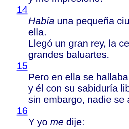
14
Había
una
pequeña
ci
ella
.
Llegó
un
gran
rey, la
ce
grandes
baluartes
.
15
Pero
en
ella
se
hallaba
y él con su
sabiduría
li
sin
embargo
,
nadie
se
16
Y yo
me
dije
: