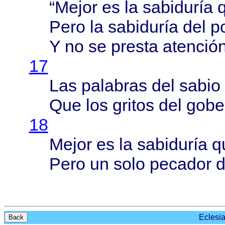
“
Mejor
es la
sabiduría
q
Pero
la
sabiduría
del
p
Y no se
presta
atenció
17
Las
palabras
del
sabio
Que los
gritos
del
gobe
18
Mejor
es la
sabiduría
q
Pero
un
solo
pecador
d
Eclesia
Back