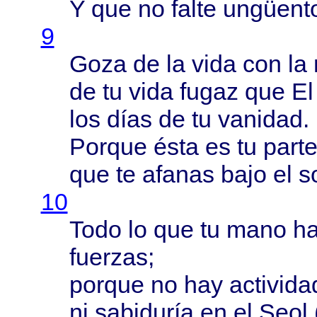
Y que no
falte
ungüent
9
Goza
de la
vida
con la
de tu
vida
fugaz
que El
los
días
de tu
vanidad
.
Porque
ésta
es tu
part
que te
afanas
bajo
el so
10
Todo
lo que tu
mano
ha
fuerzas
;
porque
no hay
activida
ni
sabiduría
en el
Seol