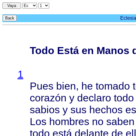
Vaya
Eclesia
Back
Todo Está en Manos 
1
Pues
bien
, he
tomado
corazón
y
declaro
todo
sabios
y sus
hechos
es
Los
hombres
no
saben
todo
está
delante
de
el