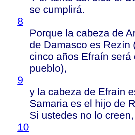
se
cumplirá
.
8
Porque
la
cabeza
de
A
de
Damasco
es
Rezín
cinco
años
Efraín
será
pueblo
),
9
y la
cabeza
de
Efraín
e
Samaria
es el
hijo
de
R
Si
ustedes
no lo
creen
10