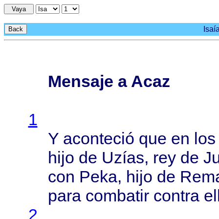
Vaya
Isaí
Back
Mensaje a Acaz
1
Y
aconteció
que en lo
hijo
de
Uzías
, rey de
J
con
Peka
,
hijo
de
Rema
para
combatir
contra
el
2