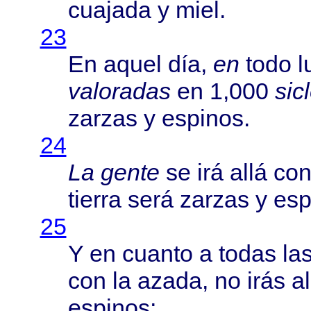
cuajada
y
miel
.
23
En
aquel
día
,
en
todo
l
valoradas
en 1,000
sic
zarzas
y
espinos
.
24
La
gente
se
irá
allá
co
tierra
será
zarzas
y
esp
25
Y en
cuanto
a
todas
la
con la
azada
, no
irás
al
espinos
;