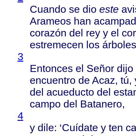
Cuando
se dio
este
avi
Arameos
han
acampad
corazón
del rey y el
co
estremecen
los
árbole
3
Entonces
el
Señor
dijo
encuentro
de
Acaz
, tú,
del
acueducto
del
esta
campo
del
Batanero
,
4
y
dile
: ‘
Cuídate
y ten
c