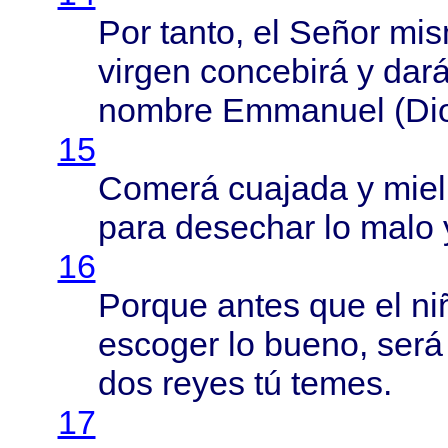
Por
tanto
, el
Señor
mi
virgen
concebirá
y
dar
nombre
Emmanuel
(
Di
15
Comerá
cuajada
y
miel
para
desechar
lo
malo
16
Porque
antes
que el
ni
escoger
lo
bueno
,
será
dos
reyes
tú
temes
.
17