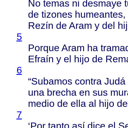
No
temas
ni
desmaye
de
tizones
humeantes
,
Rezín
de
Aram
y del
hi
5
Porque
Aram
ha
trama
Efraín
y el
hijo
de
Rema
6
“
Subamos
contra
Judá
una
brecha
en sus
mur
medio
de
ella
al
hijo
d
7
‘Por
tanto
así
dice
el
S