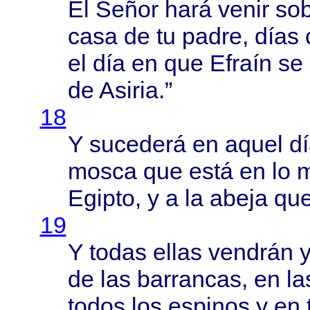
El
Señor
hará
venir
so
casa
de tu
padre
,
días
el
día
en que
Efraín
se
de
Asiria
.”
18
Y
sucederá
en
aquel
d
mosca
que
está
en lo
Egipto
, y a la
abeja
qu
19
Y
todas
ellas
vendrán
y
de las
barrancas
, en l
todos
los
espinos
y en