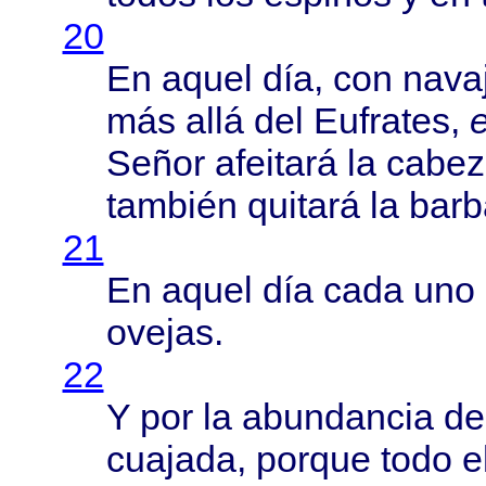
20
En
aquel
día
, con
nava
más
allá
del
Eufrates
,
Señor
afeitará
la
cabez
también
quitará
la
barb
21
En
aquel
día
cada
uno
ovejas
.
22
Y por la
abundancia
d
cuajada
,
porque
todo
e