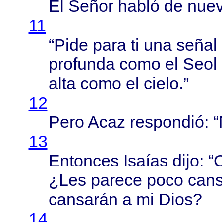
El
Señor
habló
de
nue
11
“
Pide
para
ti una
señal
profunda
como
el
Seol
alta
como
el
cielo
.”
12
Pero
Acaz
respondió
: 
13
Entonces
Isaías
dijo
: “
¿Les
parece
poco
cans
cansarán
a mi
Dios
?
14