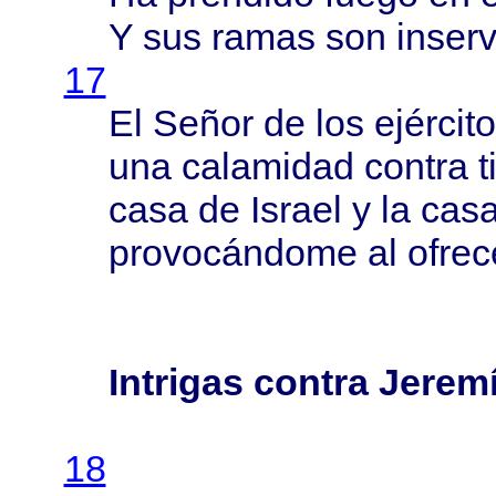
Y sus
ramas
son
inserv
17
El
Señor
de los
ejércit
una
calamidad
contra
t
casa
de
Israel
y la
cas
provocándome
al
ofrec
Intrigas contra Jerem
18