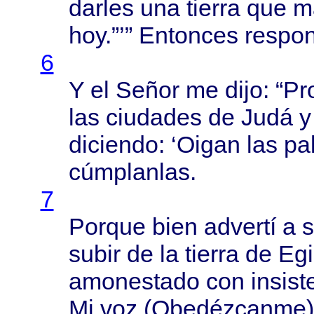
darles
una
tierra
que
m
hoy.”’”
Entonces
respon
6
Y el
Señor
me
dijo
: “
Pr
las
ciudades
de
Judá
y
diciendo
: ‘
Oigan
las
pa
cúmplanlas
.
7
Porque
bien
advertí
a 
subir
de la
tierra
de
Egi
amonestado
con
insist
Mi voz (
Obedézcanme
)