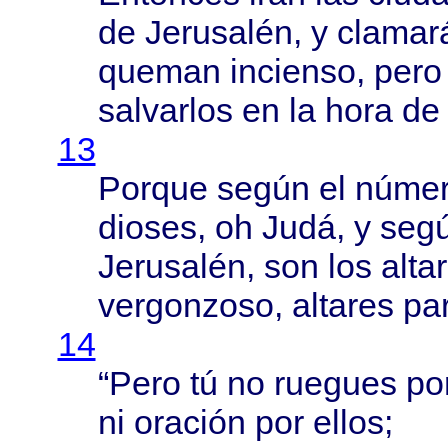
de
Jerusalén
, y
clamar
queman
incienso
,
pero
salvarlos
en la
hora
de
13
Porque
según
el
núme
dioses
, oh
Judá
, y
seg
Jerusalén
, son los
alta
vergonzoso
,
altares
pa
14
“
Pero
tú no
ruegues
po
ni
oración
por
ellos
;