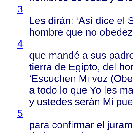
3
Les
dirán
: ‘
Así
dice
el
S
hombre
que no
obedez
4
que
mandé
a sus
padr
tierra
de
Egipto
, del
ho
‘
Escuchen
Mi voz (
Obe
a
todo
lo que Yo les
ma
y
ustedes
serán
Mi
pue
5
para
confirmar
el
juram