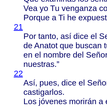
Vea yo Tu
venganza
co
Porque
a Ti he
expues
21
Por
tanto
,
así
dice
el
S
de
Anatot
que
buscan
en el
nombre
del
Seño
nuestras
.”
22
Así
,
pues
,
dice
el
Seño
castigarlos
.
Los
jóvenes
morirán
a