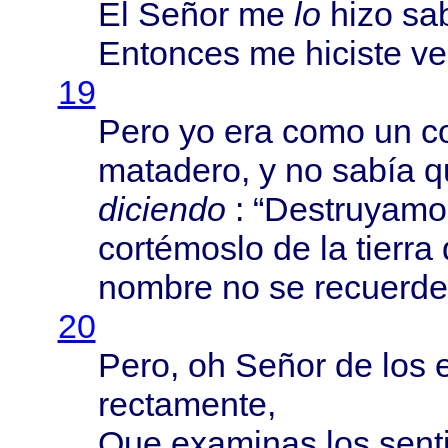
El
Señor
me
lo
hizo
sa
Entonces
me
hiciste
ve
19
Pero
yo era
como
un
c
matadero
, y no
sabía
q
diciendo
: “
Destruyamo
cortémoslo
de la
tierra
nombre
no se
recuerde
20
Pero
, oh
Señor
de los
rectamente
,
Que
examinas
los
sent