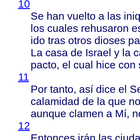
10
Se han
vuelto
a las
ini
los
cuales
rehusaron
e
ido
tras
otros
dioses
pa
La
casa
de
Israel
y la
c
pacto
, el
cual
hice
con 
11
Por
tanto
,
así
dice
el
S
calamidad
de la que n
aunque
clamen
a Mí, n
12
Entonces
irán
las
ciud