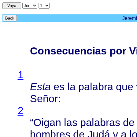
Vaya
Jeremí
Back
Consecuencias por Vi
1
Esta
es la
palabra
que
Señor
:
2
“
Oigan
las
palabras
d
hombres
de
Judá
y a l