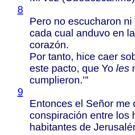
8
Pero
no
escucharon
ni
cada
cual
anduvo
en l
corazón
.
Por
tanto
,
hice
caer
so
este
pacto
, que Yo
les
cumplieron
.’”
9
Entonces
el
Señor
me
conspiración
entre
los
habitantes
de
Jerusalé