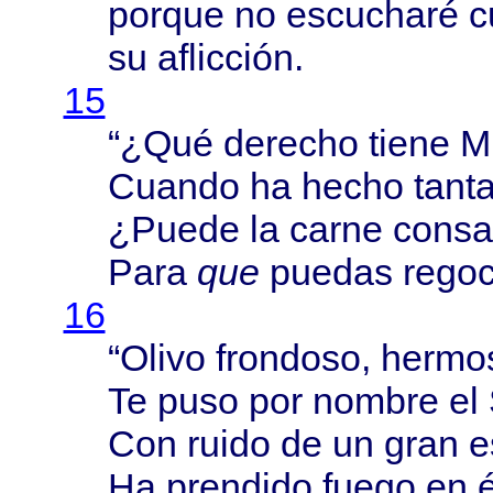
porque
no
escucharé
c
su
aflicción
.
15
“¿
Qué
derecho
tiene
M
Cuando
ha
hecho
tant
¿
Puede
la
carne
consa
Para
que
puedas
regoc
16
“
Olivo
frondoso
,
hermo
Te
puso
por
nombre
el
Con
ruido
de un
gran
e
Ha
prendido
fuego
en é