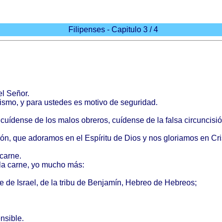
Filipenses - Capitulo 3 / 4
el
Señor
.
ismo
, y
para
ustedes
es
motivo
de
seguridad
.
,
cuídense
de los
malos
obreros
,
cuídense
de la
falsa
circuncisi
ión
, que
adoramos
en el
Espíritu
de
Dios
y nos
gloriamos
en
Cri
carne
.
la
carne
, yo
mucho
más
:
je
de
Israel
, de la
tribu
de
Benjamín
,
Hebreo
de
Hebreos
;
ensible
.