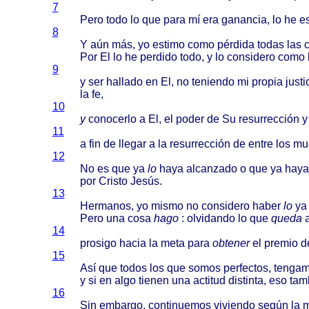
7
Pero
todo
lo que
para
mí era
ganancia
, lo he
e
8
Y
aún
más
, yo
estimo
como
pérdida
todas
las
Por El lo he
perdido
todo
, y lo
considero
como
9
y ser
hallado
en El, no
teniendo
mi
propia
justi
la fe,
10
y
conocerlo
a El, el
poder
de Su
resurrección
y
11
a fin de
llegar
a la
resurrección
de
entre
los
mu
12
No es que ya
lo
haya
alcanzado
o que ya
haya
por
Cristo
Jesús
.
13
Hermanos
, yo
mismo
no
considero
haber
lo
y
Pero
una
cosa
hago
:
olvidando
lo que
queda
14
prosigo
hacia
la
meta
para
obtener
el
premio
d
15
Así
que
todos
los que
somos
perfectos
,
tenga
y si en
algo
tienen
una
actitud
distinta
, eso
tam
16
Sin
embargo
,
continuemos
viviendo
según
la
m