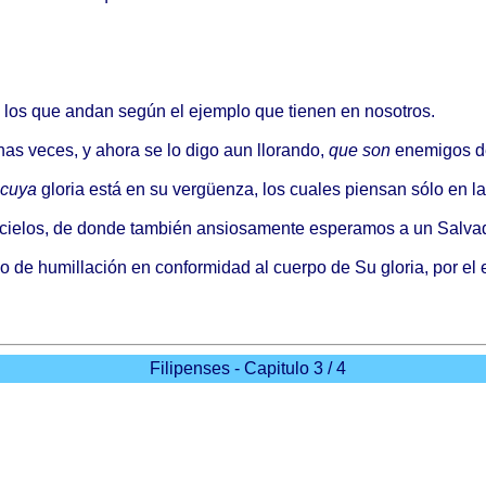
 los que
andan
según
el
ejemplo
que
tienen
en
nosotros
.
has
veces
, y
ahora
se lo
digo
aun
llorando
,
que son
enemigos
d
cuya
gloria
está
en su
vergüenza
, los
cuales
piensan
sólo
en l
cielos
, de
donde
también
ansiosamente
esperamos
a un
Salva
do
de
humillación
en
conformidad
al
cuerpo
de Su
gloria
, por el
Filipenses - Capitulo 3 / 4