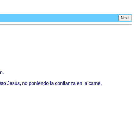
Next
ón
.
sto
Jesús
, no
poniendo
la
confianza
en la
carne
,