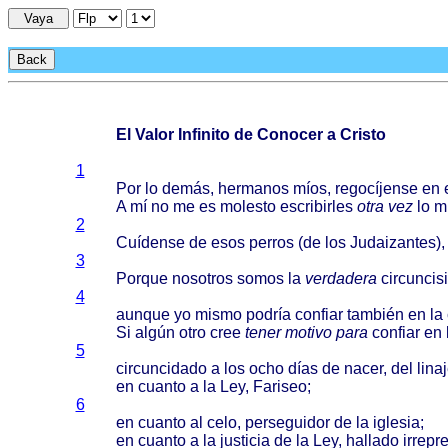
Vaya
Back
El Valor Infinito de Conocer a Cristo
1
Por lo
demás
,
hermanos
míos
,
regocíjense
en 
A mí no me es
molesto
escribirles
otra
vez
lo
m
2
Cuídense
de
esos
perros
(de los
Judaizantes
)
3
Porque
nosotros
somos
la
verdadera
circuncis
4
aunque
yo
mismo
podría
confiar
también
en la
Si
algún
otro
cree
tener
motivo
para
confiar
en 
5
circuncidado
a los
ocho
días
de
nacer
, del
lina
en
cuanto
a la Ley,
Fariseo
;
6
en
cuanto
al
celo
,
perseguidor
de la
iglesia
;
en
cuanto
a la
justicia
de la Ley,
hallado
irrepr