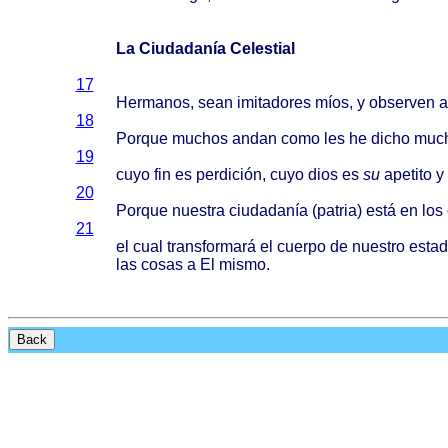
La Ciudadanía Celestial
17
Hermanos
,
sean
imitadores
míos
, y
observen
a
18
Porque
muchos
andan
como
les he
dicho
muc
19
cuyo
fin es
perdición
,
cuyo
dios
es
su
apetito
y
20
Porque
nuestra
ciudadanía
(
patria
)
está
en los
21
el
cual
transformará
el
cuerpo
de
nuestro
esta
las
cosas
a El
mismo
.
Back