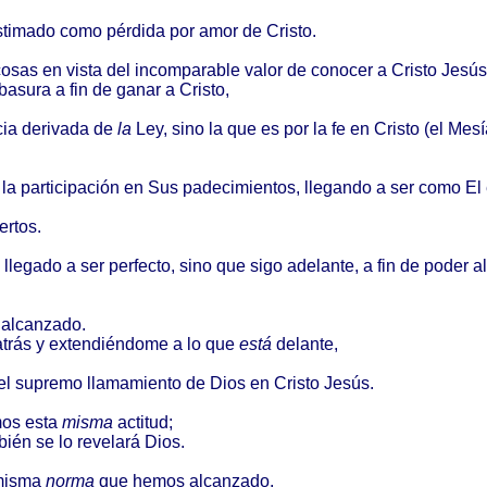
stimado
como
pérdida
por
amor
de
Cristo
.
cosas
en
vista
del
incomparable
valor
de
conocer
a
Cristo
Jesús
basura
a fin de
ganar
a
Cristo
,
cia
derivada
de
la
Ley,
sino
la que es por la fe en
Cristo
(el
Mesí
 la
participación
en Sus
padecimientos
,
llegando
a ser
como
El
ertos
.
llegado
a ser
perfecto
,
sino
que
sigo
adelante
, a fin de
poder
a
a
alcanzado
.
atrás
y
extendiéndome
a lo que
está
delante
,
el
supremo
llamamiento
de
Dios
en
Cristo
Jesús
.
mos
esta
misma
actitud
;
bién
se lo
revelará
Dios
.
isma
norma
que
hemos
alcanzado
.