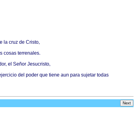
e la
cruz
de
Cristo
,
as
cosas
terrenales
.
dor
, el
Señor
Jesucristo
,
ejercicio
del
poder
que
tiene
aun
para
sujetar
todas
Next