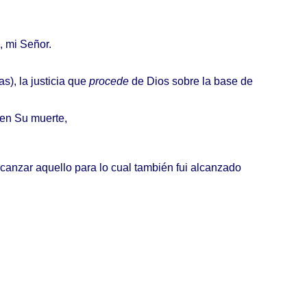
, mi
Señor
.
as
), la
justicia
que
procede
de
Dios
sobre
la
base
de
 en Su
muerte
,
lcanzar
aquello
para
lo
cual
también
fui
alcanzado