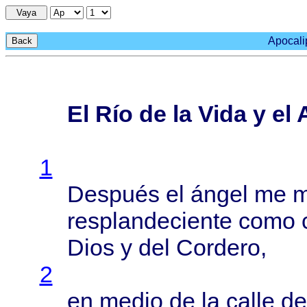
Vaya
Apocalip
Back
El Río de la Vida y el 
1
Después
el
ángel
me
m
resplandeciente
como
Dios
y del
Cordero
,
2
en
medio
de la
calle
de