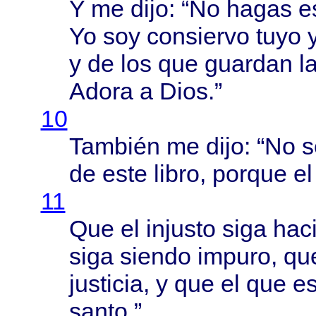
Y me
dijo
: “No
hagas
e
Yo soy
consiervo
tuyo
y
y de los que
guardan
l
Adora
a
Dios
.”
10
También
me
dijo
: “No
s
de
este
libro
,
porque
e
11
Que el
injusto
siga
hac
siga
siendo
impuro
, qu
justicia
, y que el que e
santo
.”