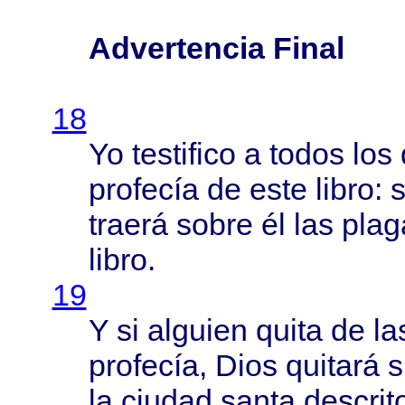
Advertencia Final
18
Yo
testifico
a
todos
los
profecía
de
este
libro
: 
traerá
sobre
él las
plag
libro
.
19
Y si
alguien
quita
de la
profecía
,
Dios
quitará
s
la
ciudad
santa
descrit