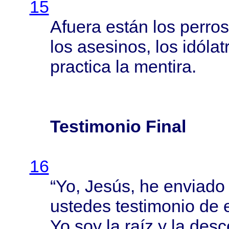
15
Afuera
están
los
perros
los
asesinos
, los
idólat
practica
la
mentira
.
Testimonio Final
16
“Yo,
Jesús
, he
enviado
ustedes
testimonio
de
Yo soy la
raíz
y la
desc