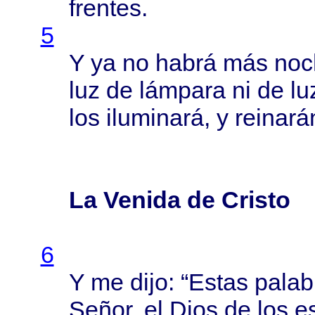
frentes
.
5
Y ya no
habrá
más
noc
luz de
lámpara
ni de lu
los
iluminará
, y
reinará
La Venida de Cristo
6
Y me
dijo
: “
Estas
palab
Señor
, el
Dios
de los
es