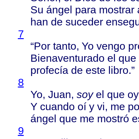
Su
ángel
para
mostrar
han de
suceder
ensegu
7
“Por
tanto
, Yo
vengo
pr
Bienaventurado
el que
profecía
de
este
libro
.”
8
Yo,
Juan
,
soy
el que
oy
Y
cuando
oí y vi, me
po
ángel
que me
mostró
e
9