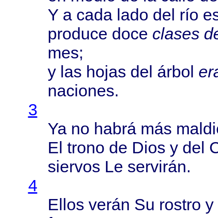
Y a
cada
lado
del
río
e
produce
doce
clases
d
mes;
y las
hojas
del
árbol
er
naciones
.
3
Ya no
habrá
más
maldi
El
trono
de
Dios
y del
C
siervos
Le
servirán
.
4
Ellos
verán
Su
rostro
y