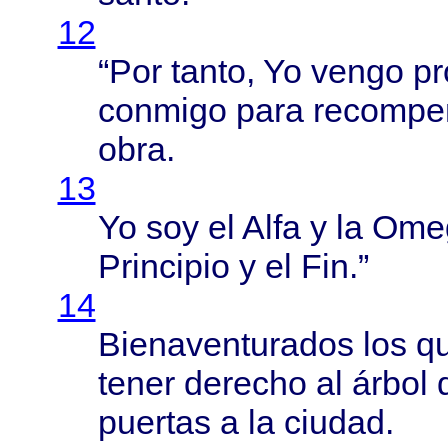
12
“Por
tanto
, Yo
vengo
pr
conmigo
para
recompe
obra
.
13
Yo soy el
Alfa
y la
Ome
Principio
y el Fin.”
14
Bienaventurados
los q
tener
derecho
al
árbol
d
puertas
a la
ciudad
.