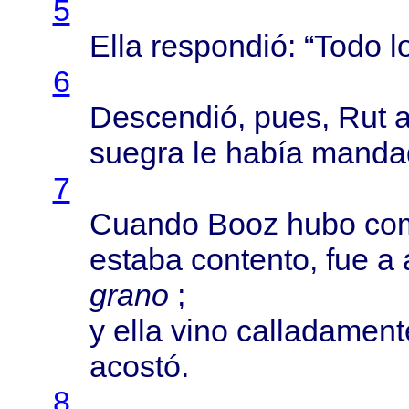
5
Ella
respondió
: “
Todo
l
6
Descendió
,
pues
, Rut 
suegra
le
había
manda
7
Cuando
Booz
hubo
co
estaba
contento
, fue a
grano
;
y
ella
vino
calladament
acostó
.
8