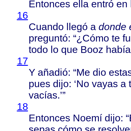
Entonces
ella
entró
en 
16
Cuando
llegó
a
donde
preguntó
: “¿
Cómo
te f
todo
lo que
Booz
había
17
Y
añadió
: “Me dio
esta
pues
dijo
: ‘No
vayas
a 
vacías
.’”
18
Entonces
Noemí
dijo
: “
sepas
cómo
se
resolve