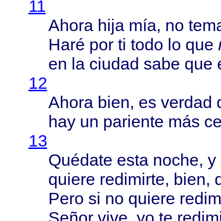
11
Ahora
hija
mía
, no
tem
Haré
por ti
todo
lo que
en la
ciudad
sabe
que
12
Ahora
bien
, es
verdad
hay un
pariente
más
c
13
Quédate
esta
noche
, y
quiere
redimirte
,
bien
, 
Pero
si no
quiere
redim
Señor
vive
, yo te
redim