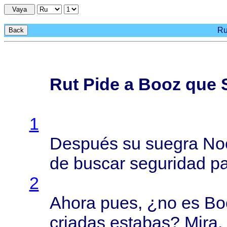
Vaya
Ru
Back
Rut Pide a Booz que 
1
Después
su
suegra
No
de
buscar
seguridad
p
2
Ahora
pues
, ¿no es
Bo
criadas
estabas
?
Mira
,