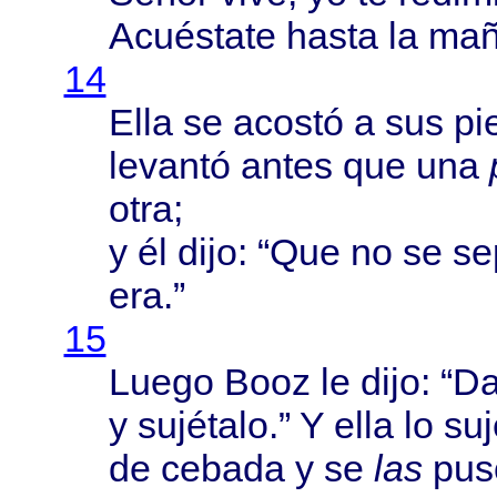
Acuéstate
hasta
la
mañ
14
Ella
se
acostó
a sus
pi
levantó
antes
que una
otra
;
y él
dijo
: “Que no se
se
era.”
15
Luego
Booz
le
dijo
: “
D
y
sujétalo
.” Y
ella
lo
suj
de
cebada
y se
las
pus