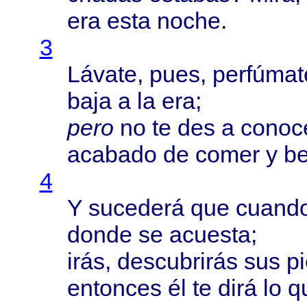
era
esta
noche
.
3
Lávate
,
pues
,
perfúmat
baja
a la era;
pero
no te des a
conoc
acabado
de
comer
y
be
4
Y
sucederá
que
cuand
donde
se
acuesta
;
irás
,
descubrirás
sus
p
entonces
él te
dirá
lo 