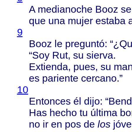
A
medianoche
Booz
s
que una
mujer
estaba
9
Booz
le
preguntó
: “¿
Qu
“Soy Rut, su
sierva
.
Extienda
,
pues
, su
man
es
pariente
cercano
.”
10
Entonces
él
dijo
: “
Bend
Has
hecho
tu
última
bo
no ir en pos de
los
jóv