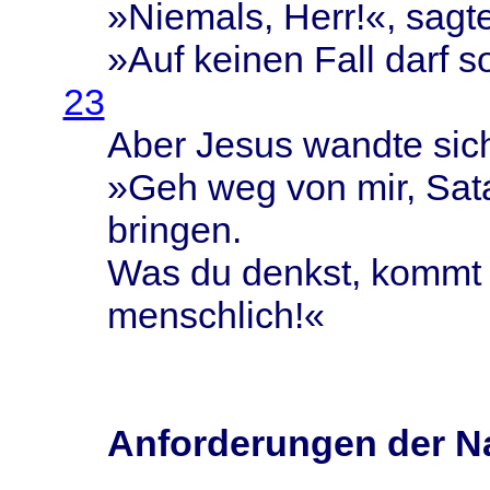
»
Niemals
,
Herr
!«,
sagt
»Auf
keinen
Fall
darf
s
23
Aber
Jesus
wandte
sic
»Geh weg von mir,
Sat
bringen
.
Was du
denkst
,
kommt
menschlich
!«
Anforderungen der N