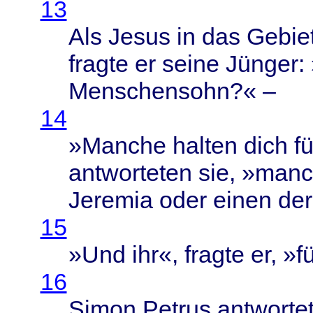
13
Als
Jesus
in das
Gebie
fragte
er
seine
Jünger
:
Menschensohn
?« –
14
»
Manche
halten
dich
f
antworteten
sie, »
manc
Jeremia
oder
einen
de
15
»Und ihr«,
fragte
er, »f
16
Simon
Petrus
antworte