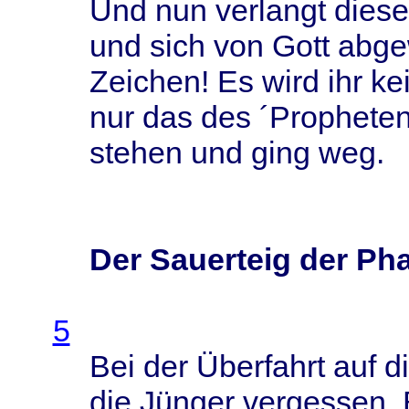
Und nun
verlangt
diese
und
sich
von
Gott
abge
Zeichen
! Es
wird
ihr
ke
nur das des ´
Prophete
stehen
und
ging
weg.
Der Sauerteig der Ph
5
Bei der
Überfahrt
auf d
die
Jünger
vergessen
,