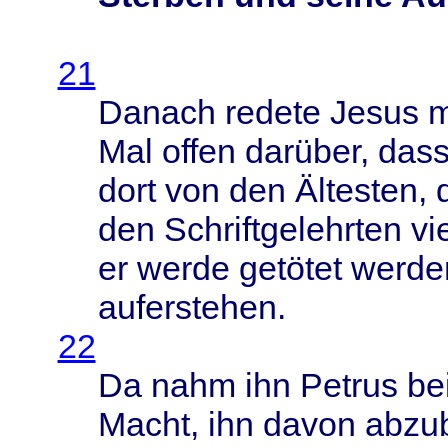
21
Danach
redete
Jesus
m
Mal
offen
darüber
,
das
dort
von den
Ältesten
,
den
Schriftgelehrten
vi
er
werde
getötet
werde
auferstehen
.
22
Da
nahm
ihn
Petrus
be
Macht
, ihn
davon
abzu