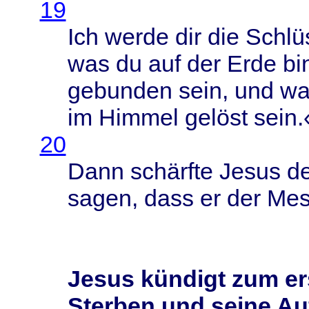
19
Ich
werde
dir die
Schlü
was du auf der
Erde
bi
gebunden
sein
, und wa
im
Himmel
gelöst
sein
.
20
Dann
schärfte
Jesus
d
sagen
,
dass
er der
Mes
Jesus kündigt zum er
Sterben und seine Au