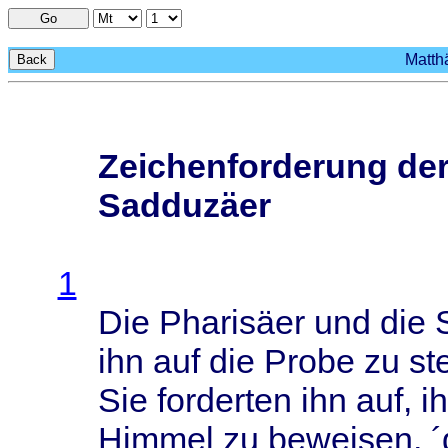
Go
Matthä
Back
Zeichenforderung der
Sadduzäer
1
Die
Pharisäer
und die
ihn auf die
Probe
zu
st
Sie
forderten
ihn auf,
i
Himmel
zu
beweisen
, ´