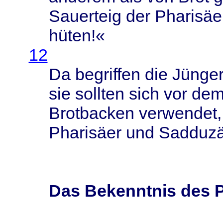
Sauerteig
der
Pharisäe
hüten
!«
12
Da
begriffen
die
Jünger
sie
sollten
sich
vor de
Brotbacken
verwendet
Pharisäer
und
Sadduzä
Das Bekenntnis des 