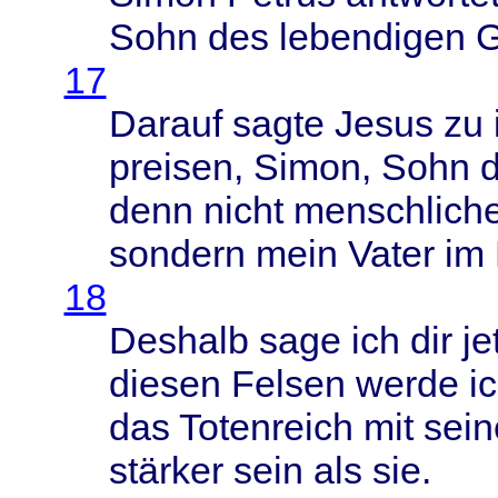
Sohn
des
lebendigen
G
17
Darauf
sagte
Jesus
zu 
preisen
,
Simon
,
Sohn
d
denn
nicht
menschlich
sondern
mein
Vater
im
18
Deshalb
sage
ich dir
je
diesen
Felsen
werde
i
das
Totenreich
mit
sein
stärker
sein
als sie.