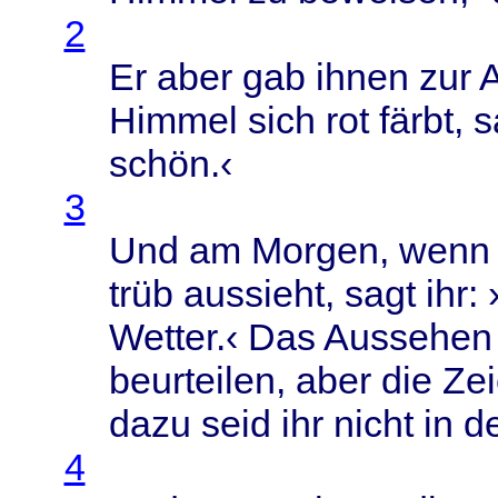
2
Er
aber
gab
ihnen
zur
A
Himmel
sich
rot
färbt
,
s
schön
.‹
3
Und am
Morgen
,
wenn
trüb
aussieht
,
sagt
ihr: 
Wetter
.‹ Das
Aussehen
beurteilen
,
aber
die
Ze
dazu
seid
ihr
nicht
in d
4