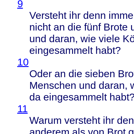
9
Versteht
ihr
denn
imme
nicht
an die
fünf
Brote
u
und
daran
, wie
viele
Kö
eingesammelt
habt
?
10
Oder
an die
sieben
Bro
Menschen
und
daran
,
da
eingesammelt
habt
11
Warum
versteht
ihr
den
anderem
als von
Brot
g