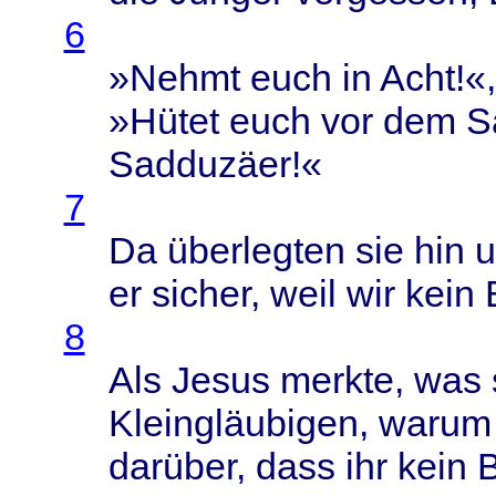
6
»
Nehmt
euch
in
Acht
!«
»
Hütet
euch
vor dem
S
Sadduzäer
!«
7
Da
überlegten
sie hin 
er
sicher
,
weil
wir
kein
8
Als
Jesus
merkte
, was
Kleingläubigen
,
warum
darüber
,
dass
ihr
kein
B