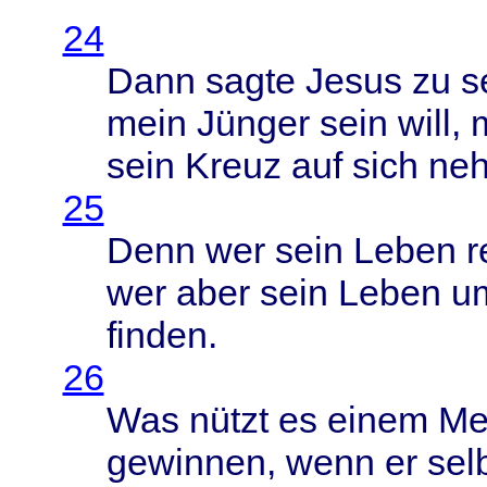
24
Dann
sagte
Jesus
zu
s
mein
Jünger
sein
will
,
sein
Kreuz
auf
sich
ne
25
Denn
wer
sein
Leben
r
wer
aber
sein
Leben
u
finden
.
26
Was
nützt
es
einem
Me
gewinnen
,
wenn
er
sel