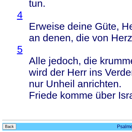
tun.
4
Erweise
deine
Güte
,
He
an
denen
, die von
Her
5
Alle
jedoch
, die
krumm
wird
der
Herr
ins
Verde
nur
Unheil
anrichten
.
Friede
komme
über
Isr
Psalmen
Back