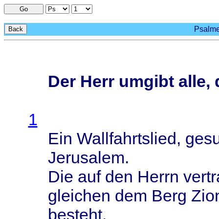
Go
Psalmen
Back
Der Herr umgibt alle,
1
Ein
Wallfahrtslied
,
ges
Jerusalem
.
Die auf den
Herrn
vert
gleichen
dem
Berg
Zio
besteht
.