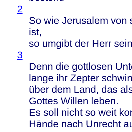
2
So wie
Jerusalem
von
ist,
so
umgibt
der
Herr
sei
3
Denn
die
gottlosen
Unt
lange
ihr
Zepter
schwi
über
dem
Land
, das al
Gottes
Willen
leben
.
Es
soll
nicht
so
weit
ko
Hände
nach
Unrecht
a