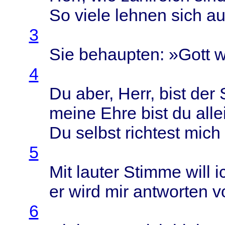
So
viele
lehnen
sich
au
3
Sie
behaupten
: »
Gott
w
4
Du
aber
,
Herr
,
bist
der
meine
Ehre
bist
du
alle
Du
selbst
richtest
mich
5
Mit
lauter
Stimme
will
i
er
wird
mir
antworten
v
6