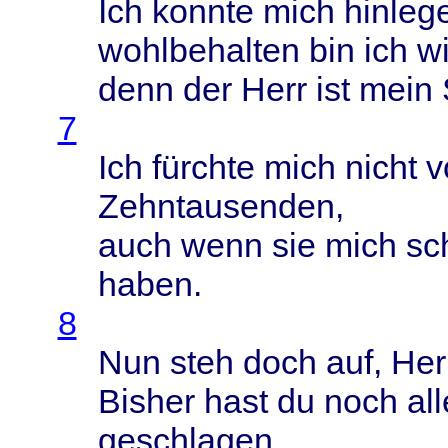
Ich
konnte
mich
hinleg
wohlbehalten
bin ich
w
denn
der
Herr
ist
mein
7
Ich
fürchte
mich
nicht
v
Zehntausenden
,
auch
wenn
sie
mich
sc
haben
.
8
Nun
steh
doch
auf,
Her
Bisher
hast
du
noch
al
geschlagen
,