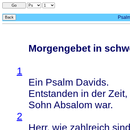
Go
Psalm
Back
Morgengebet in schwe
1
Ein
Psalm
Davids
.
Entstanden
in der
Zeit
,
Sohn
Absalom
war.
2
Herr
, wie
zahlreich
sin